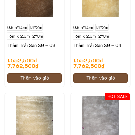
0.8m*1.5m
1.4*2m
0.8m*1.5m
1.4*2m
1.6m x 2.3m
2*3m
1.6m x 2.3m
2*3m
Thảm Trải Sàn 3G – 03
Thảm Trải Sàn 3G – 04
1,552,500
₫
1,552,500
₫
–
–
7,762,500
₫
7,762,500
₫
Thêm vào giỏ
Thêm vào giỏ
HOT SALE