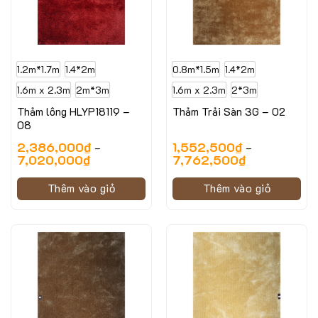
1.2m*1.7m
1.4*2m
0.8m*1.5m
1.4*2m
1.6m x 2.3m
2m*3m
1.6m x 2.3m
2*3m
Thảm lông HLYP18119 –
Thảm Trải Sàn 3G – 02
08
2,386,000
₫
1,552,500
₫
–
–
7,020,000
₫
7,762,500
₫
Thêm vào giỏ
Thêm vào giỏ