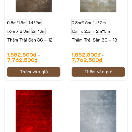
0.8m*1.5m
1.4*2m
0.8m*1.5m
1.4*2m
1.6m x 2.3m
2m*3m
1.6m x 2.3m
2m*3m
Thảm Trải Sàn 3G – 12
Thảm Trải Sàn 3G – 13
1,552,500
₫
1,552,500
₫
–
–
7,762,500
₫
7,762,500
₫
Thêm vào giỏ
Thêm vào giỏ