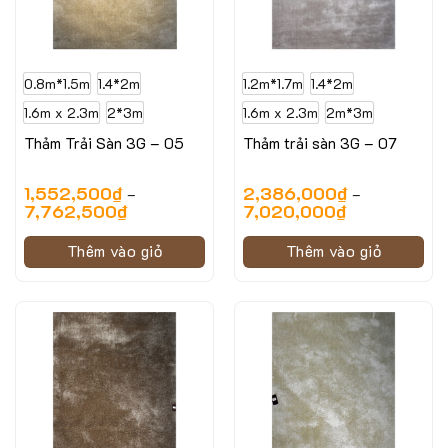
0.8m*1.5m
1.4*2m
1.2m*1.7m
1.4*2m
1.6m x 2.3m
2*3m
1.6m x 2.3m
2m*3m
Thảm Trải Sàn 3G – 05
Thảm trải sàn 3G – 07
1,552,500
₫
2,386,000
₫
–
–
7,762,500
₫
7,020,000
₫
Thêm vào giỏ
Thêm vào giỏ