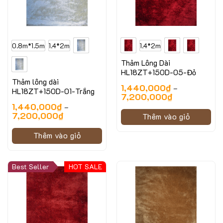
0.8m*1.5m
1.4*2m
1.4*2m
Thảm Lông Dài
HL18ZT+150D-05-Đỏ
Thảm lông dài
1,440,000
₫
–
HL18ZT+150D-01-Trắng
7,200,000
₫
1,440,000
₫
–
7,200,000
₫
Thêm vào giỏ
Thêm vào giỏ
Best Seller
HOT SALE