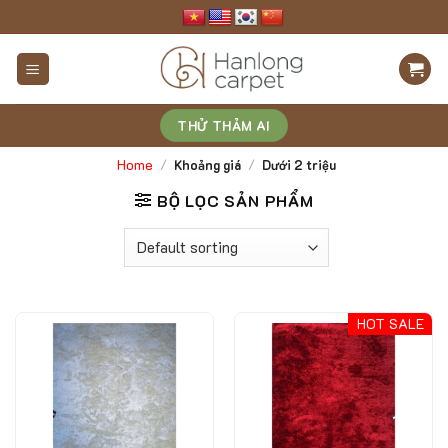
Skip
to
content
THỬ THẢM AI
Home
/
Khoảng giá
/
Dưới 2 triệu
BỘ LỌC SẢN PHẨM
HOT SALE