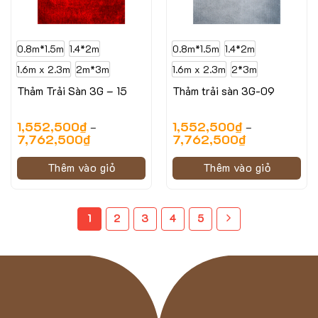
0.8m*1.5m
1.4*2m
0.8m*1.5m
1.4*2m
1.6m x 2.3m
2m*3m
1.6m x 2.3m
2*3m
Thảm Trải Sàn 3G – 15
Thảm trải sàn 3G-09
1,552,500
₫
1,552,500
₫
–
–
7,762,500
₫
7,762,500
₫
Thêm vào giỏ
Thêm vào giỏ
1
2
3
4
5