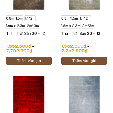
0.8m*1.5m
1.4*2m
0.8m*1.5m
1.4*2m
1.6m x 2.3m
2m*3m
1.6m x 2.3m
2m*3m
Thảm Trải Sàn 3G – 12
Thảm Trải Sàn 3G – 13
1,552,500
₫
1,552,500
₫
–
–
7,762,500
₫
7,762,500
₫
Thêm vào giỏ
Thêm vào giỏ