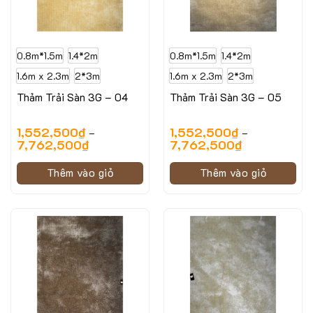
0.8m*1.5m
1.4*2m
0.8m*1.5m
1.4*2m
1.6m x 2.3m
2*3m
1.6m x 2.3m
2*3m
Thảm Trải Sàn 3G – 04
Thảm Trải Sàn 3G – 05
1,552,500
₫
1,552,500
₫
–
–
7,762,500
₫
7,762,500
₫
Thêm vào giỏ
Thêm vào giỏ