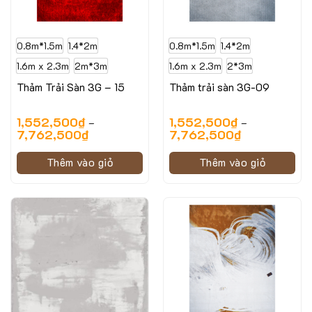
0.8m*1.5m
1.4*2m
0.8m*1.5m
1.4*2m
1.6m x 2.3m
2m*3m
1.6m x 2.3m
2*3m
Thảm Trải Sàn 3G – 15
Thảm trải sàn 3G-09
1,552,500
₫
1,552,500
₫
–
–
7,762,500
₫
7,762,500
₫
Thêm vào giỏ
Thêm vào giỏ