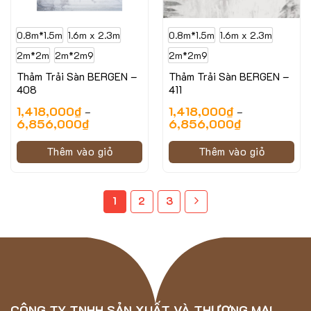
0.8m*1.5m
1.6m x 2.3m
0.8m*1.5m
1.6m x 2.3m
2m*2m
2m*2m9
2m*2m9
Thảm Trải Sàn BERGEN –
Thảm Trải Sàn BERGEN –
408
411
1,418,000
₫
1,418,000
₫
–
–
6,856,000
₫
6,856,000
₫
Thêm vào giỏ
Thêm vào giỏ
1
2
3
CÔNG TY TNHH SẢN XUẤT VÀ THƯƠNG MẠI