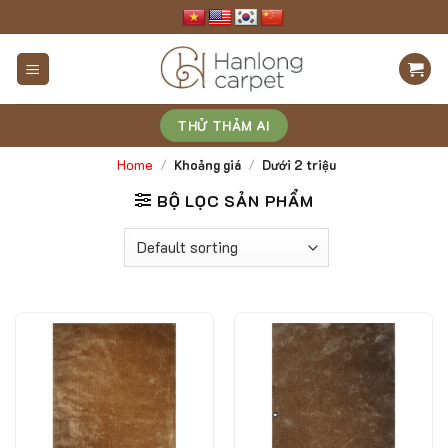
Skip
to
content
THỬ THẢM AI
Home
/
Khoảng giá
/
Dưới 2 triệu
BỘ LỌC SẢN PHẨM