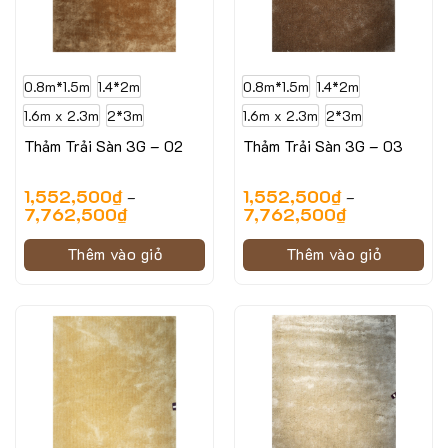
0.8m*1.5m
1.4*2m
0.8m*1.5m
1.4*2m
1.6m x 2.3m
2*3m
1.6m x 2.3m
2*3m
Thảm Trải Sàn 3G – 02
Thảm Trải Sàn 3G – 03
1,552,500
₫
1,552,500
₫
–
–
7,762,500
₫
7,762,500
₫
Thêm vào giỏ
Thêm vào giỏ