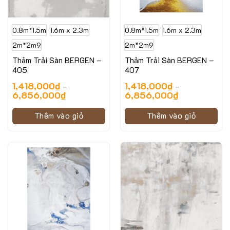
0.8m*1.5m
1.6m x 2.3m
0.8m*1.5m
1.6m x 2.3m
2m*2m9
2m*2m9
Thảm Trải Sàn BERGEN –
Thảm Trải Sàn BERGEN –
405
407
1,418,000
₫
1,418,000
₫
–
–
6,856,000
₫
6,856,000
₫
Thêm vào giỏ
Thêm vào giỏ