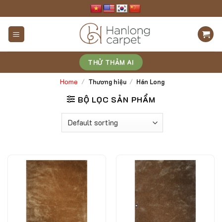
Skip
to
content
THỬ THẢM AI
Home
/
Thương hiệu
/
Hán Long
BỘ LỌC SẢN PHẨM