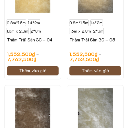
0.8m*1.5m
1.4*2m
0.8m*1.5m
1.4*2m
1.6m x 2.3m
2*3m
1.6m x 2.3m
2*3m
Thảm Trải Sàn 3G – 04
Thảm Trải Sàn 3G – 05
1,552,500
₫
1,552,500
₫
–
–
7,762,500
₫
7,762,500
₫
Thêm vào giỏ
Thêm vào giỏ