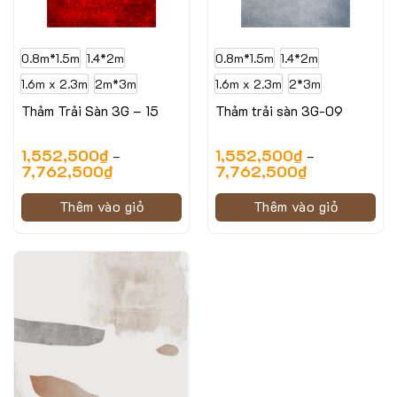
0.8m*1.5m
1.4*2m
0.8m*1.5m
1.4*2m
1.6m x 2.3m
2m*3m
1.6m x 2.3m
2*3m
Thảm Trải Sàn 3G – 15
Thảm trải sàn 3G-09
1,552,500
₫
1,552,500
₫
–
–
7,762,500
₫
7,762,500
₫
Thêm vào giỏ
Thêm vào giỏ