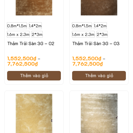
0.8m*1.5m
1.4*2m
0.8m*1.5m
1.4*2m
1.6m x 2.3m
2*3m
1.6m x 2.3m
2*3m
Thảm Trải Sàn 3G – 02
Thảm Trải Sàn 3G – 03
1,552,500
₫
1,552,500
₫
–
–
7,762,500
₫
7,762,500
₫
Thêm vào giỏ
Thêm vào giỏ