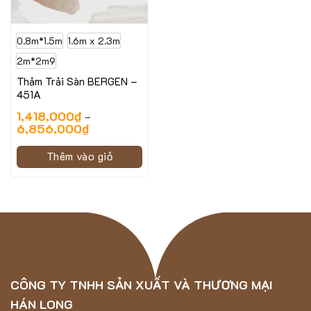
0.8m*1.5m
1.6m x 2.3m
2m*2m9
Thảm Trải Sàn BERGEN –
451A
1,418,000
₫
–
6,856,000
₫
Thêm vào giỏ
CÔNG TY TNHH SẢN XUẤT VÀ THƯƠNG MẠI
HÁN LONG