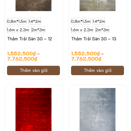
0.8m*1.5m
1.4*2m
0.8m*1.5m
1.4*2m
1.6m x 2.3m
2m*3m
1.6m x 2.3m
2m*3m
Thảm Trải Sàn 3G – 12
Thảm Trải Sàn 3G – 13
1,552,500
₫
1,552,500
₫
–
–
7,762,500
₫
7,762,500
₫
Thêm vào giỏ
Thêm vào giỏ