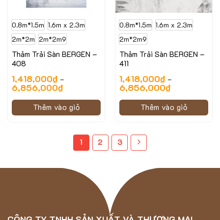
0.8m*1.5m
1.6m x 2.3m
0.8m*1.5m
1.6m x 2.3m
2m*2m
2m*2m9
2m*2m9
Thảm Trải Sàn BERGEN –
Thảm Trải Sàn BERGEN –
408
411
1,418,000
₫
1,418,000
₫
–
–
6,856,000
₫
6,856,000
₫
Thêm vào giỏ
Thêm vào giỏ
1
2
3
CÔNG TY TNHH SẢN XUẤT VÀ THƯƠNG MẠI