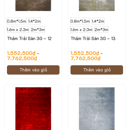
0.8m*1.5m
1.4*2m
0.8m*1.5m
1.4*2m
1.6m x 2.3m
2m*3m
1.6m x 2.3m
2m*3m
Thảm Trải Sàn 3G – 12
Thảm Trải Sàn 3G – 13
1,552,500
₫
1,552,500
₫
–
–
7,762,500
₫
7,762,500
₫
Thêm vào giỏ
Thêm vào giỏ