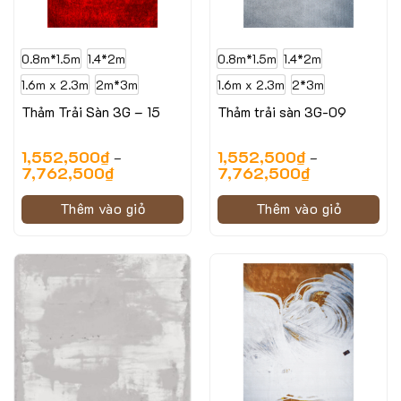
0.8m*1.5m
1.4*2m
0.8m*1.5m
1.4*2m
1.6m x 2.3m
2m*3m
1.6m x 2.3m
2*3m
Thảm Trải Sàn 3G – 15
Thảm trải sàn 3G-09
1,552,500
₫
1,552,500
₫
–
–
7,762,500
₫
7,762,500
₫
Thêm vào giỏ
Thêm vào giỏ