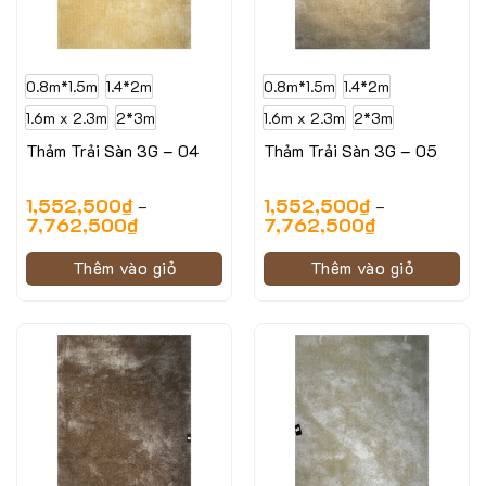
0.8m*1.5m
1.4*2m
0.8m*1.5m
1.4*2m
1.6m x 2.3m
2*3m
1.6m x 2.3m
2*3m
Thảm Trải Sàn 3G – 04
Thảm Trải Sàn 3G – 05
1,552,500
₫
1,552,500
₫
–
–
7,762,500
₫
7,762,500
₫
Thêm vào giỏ
Thêm vào giỏ