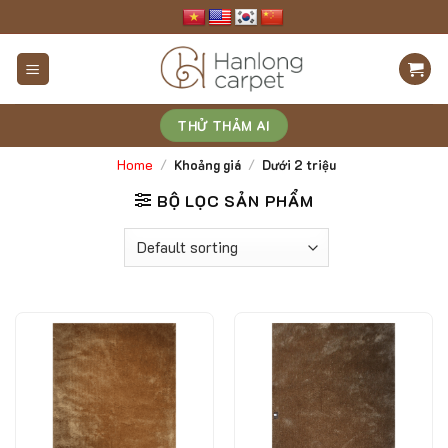
Skip
to
content
THỬ THẢM AI
Home
/
Khoảng giá
/
Dưới 2 triệu
BỘ LỌC SẢN PHẨM