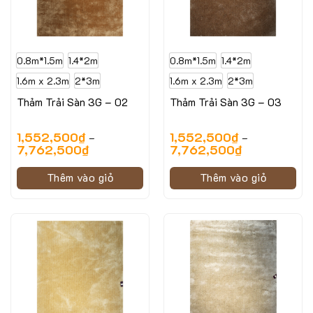
0.8m*1.5m
1.4*2m
0.8m*1.5m
1.4*2m
1.6m x 2.3m
2*3m
1.6m x 2.3m
2*3m
Thảm Trải Sàn 3G – 02
Thảm Trải Sàn 3G – 03
1,552,500
₫
1,552,500
₫
–
–
7,762,500
₫
7,762,500
₫
Thêm vào giỏ
Thêm vào giỏ