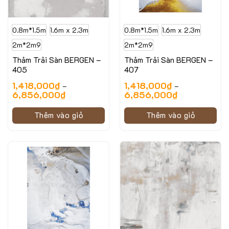
0.8m*1.5m
1.6m x 2.3m
0.8m*1.5m
1.6m x 2.3m
2m*2m9
2m*2m9
Thảm Trải Sàn BERGEN –
Thảm Trải Sàn BERGEN –
405
407
1,418,000
₫
1,418,000
₫
–
–
6,856,000
₫
6,856,000
₫
Thêm vào giỏ
Thêm vào giỏ