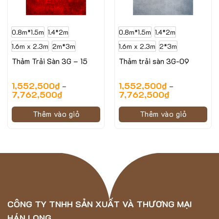
0.8m*1.5m
1.4*2m
0.8m*1.5m
1.4*2m
1.6m x 2.3m
2m*3m
1.6m x 2.3m
2*3m
Thảm Trải Sàn 3G – 15
Thảm trải sàn 3G-09
1,552,500
₫
1,552,500
₫
–
–
7,762,500
₫
7,762,500
₫
Thêm vào giỏ
Thêm vào giỏ
CÔNG TY TNHH SẢN XUẤT VÀ THƯƠNG MẠI
HÁN LONG