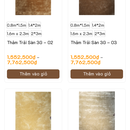
0.8m*1.5m
1.4*2m
0.8m*1.5m
1.4*2m
1.6m x 2.3m
2*3m
1.6m x 2.3m
2*3m
Thảm Trải Sàn 3G – 02
Thảm Trải Sàn 3G – 03
1,552,500
₫
1,552,500
₫
–
–
7,762,500
₫
7,762,500
₫
Thêm vào giỏ
Thêm vào giỏ