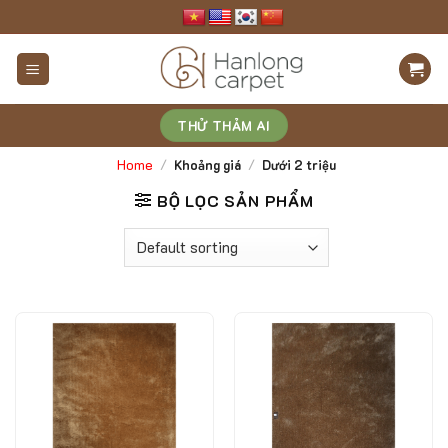
Skip
to
content
THỬ THẢM AI
Home
/
Khoảng giá
/
Dưới 2 triệu
BỘ LỌC SẢN PHẨM