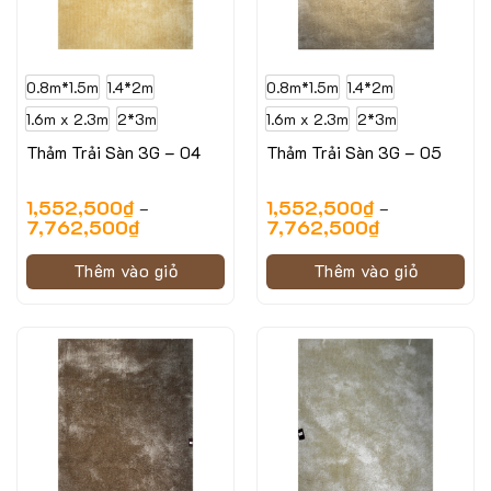
0.8m*1.5m
1.4*2m
0.8m*1.5m
1.4*2m
1.6m x 2.3m
2*3m
1.6m x 2.3m
2*3m
Thảm Trải Sàn 3G – 04
Thảm Trải Sàn 3G – 05
1,552,500
₫
1,552,500
₫
–
–
7,762,500
₫
7,762,500
₫
Thêm vào giỏ
Thêm vào giỏ