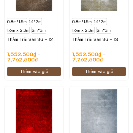
0.8m*1.5m
1.4*2m
0.8m*1.5m
1.4*2m
1.6m x 2.3m
2m*3m
1.6m x 2.3m
2m*3m
Thảm Trải Sàn 3G – 12
Thảm Trải Sàn 3G – 13
1,552,500
₫
1,552,500
₫
–
–
7,762,500
₫
7,762,500
₫
Thêm vào giỏ
Thêm vào giỏ