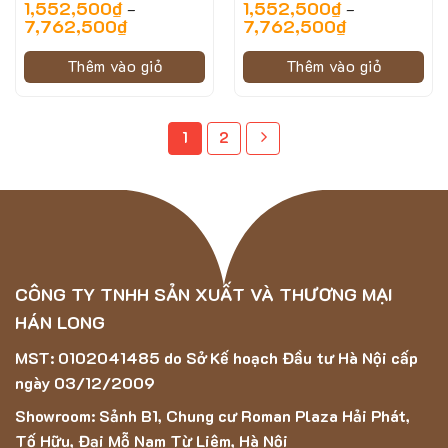
1,552,500
₫
1,552,500
₫
–
–
7,762,500
₫
7,762,500
₫
Thêm vào giỏ
Thêm vào giỏ
1
2
CÔNG TY TNHH SẢN XUẤT VÀ THƯƠNG MẠI
HÁN LONG
MST: 0102041485 do Sở Kế hoạch Đầu tư Hà Nội cấp
ngày 03/12/2009
Showroom: Sảnh B1, Chung cư Roman Plaza Hải Phát,
Tố Hữu, Đại Mỗ Nam Từ Liêm, Hà Nội