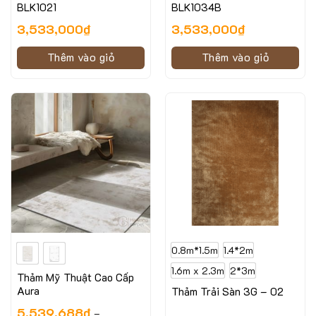
BLK1021
BLK1034B
3,533,000
₫
3,533,000
₫
Thêm vào giỏ
Thêm vào giỏ
0.8m*1.5m
1.4*2m
1.6m x 2.3m
2*3m
Thảm Mỹ Thuật Cao Cấp
Aura
Thảm Trải Sàn 3G – 02
5,539,688
₫
–