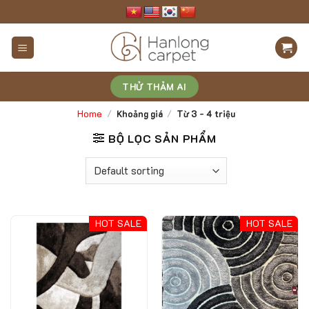
Skip
to
content
THỬ THẢM AI
Home
/
Khoảng giá
/
Từ 3 - 4 triệu
BỘ LỌC SẢN PHẨM
HOT SALE
HOT SALE