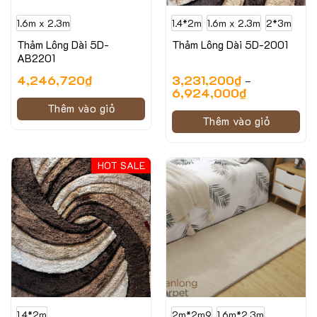
1.6m x 2.3m
1.4*2m
1.6m x 2.3m
2*3m
Thảm Lông Dài 5D-
Thảm Lông Dài 5D-2001
AB2201
4,246,720
₫
3,231,200
₫
–
6,924,000
₫
Thêm vào giỏ
Thêm vào giỏ
HOT SALE
1.4*2m
2m*2m9
1.6m*2.3m