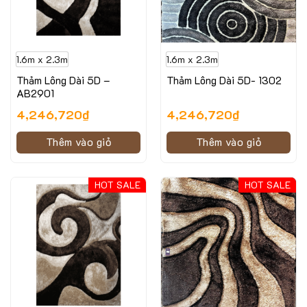
1.6m x 2.3m
1.6m x 2.3m
Thảm Lông Dài 5D –
Thảm Lông Dài 5D- 1302
AB2901
4,246,720
₫
4,246,720
₫
Thêm vào giỏ
Thêm vào giỏ
HOT SALE
HOT SALE