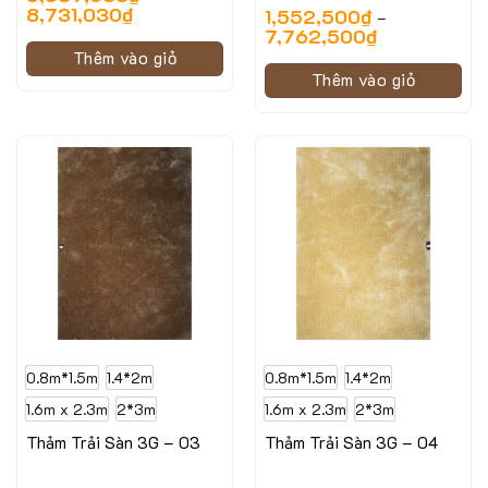
8,731,030
₫
1,552,500
₫
–
7,762,500
₫
Thêm vào giỏ
Thêm vào giỏ
0.8m*1.5m
1.4*2m
0.8m*1.5m
1.4*2m
1.6m x 2.3m
2*3m
1.6m x 2.3m
2*3m
Thảm Trải Sàn 3G – 03
Thảm Trải Sàn 3G – 04