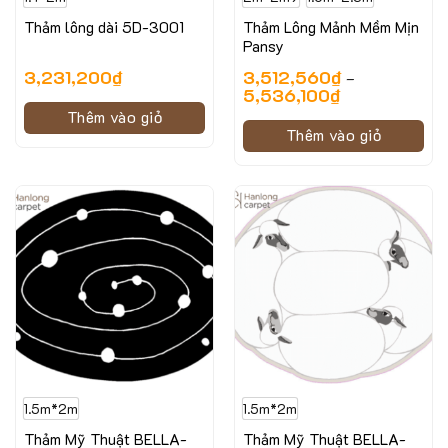
Thảm lông dài 5D-3001
Thảm Lông Mảnh Mềm Mịn
Pansy
3,231,200
₫
3,512,560
₫
–
5,536,100
₫
Thêm vào giỏ
Thêm vào giỏ
1.5m*2m
1.5m*2m
Thảm Mỹ Thuật BELLA-
Thảm Mỹ Thuật BELLA-