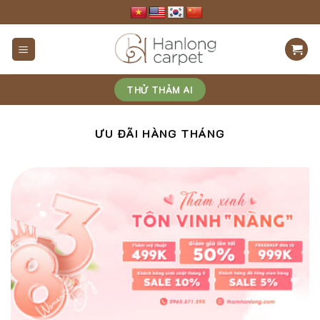
Skip
to
content
THỬ THẢM AI
ƯU ĐÃI HÀNG THÁNG