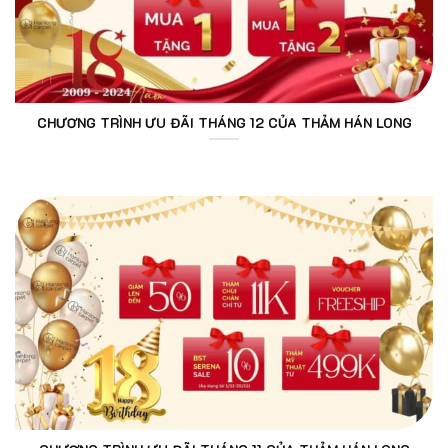
CHƯƠNG TRÌNH ƯU ĐÃI THÁNG 12 CỦA THẢM HÁN LONG