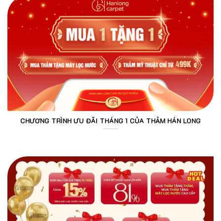
CHƯƠNG TRÌNH ƯU ĐÃI THÁNG 1 CỦA THẢM HÁN LONG