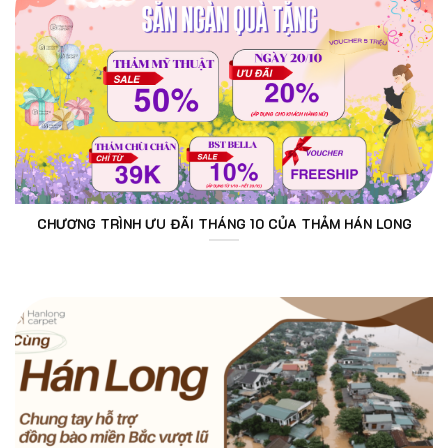
CHƯƠNG TRÌNH ƯU ĐÃI THÁNG 10 CỦA THẢM HÁN LONG