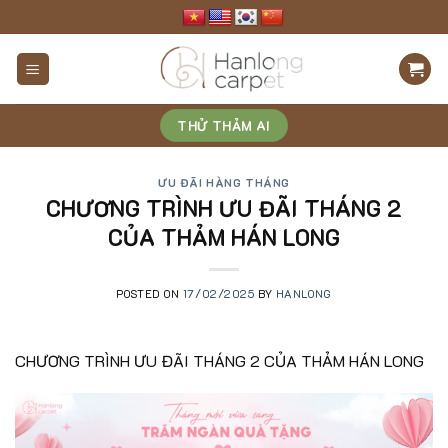
Skip
to
content
THỬ THẢM AI
ƯU ĐÃI HÀNG THÁNG
CHƯƠNG TRÌNH ƯU ĐÃI THÁNG 2
CỦA THẢM HÁN LONG
POSTED ON
17/02/2025
BY
HANLONG
CHƯƠNG TRÌNH ƯU ĐÃI THÁNG 2 CỦA THẢM HÁN LONG