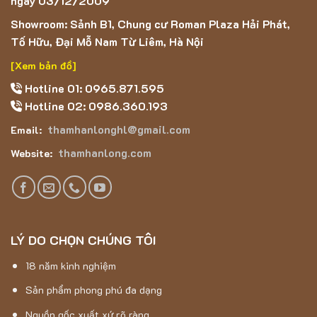
ngày 03/12/2009
Showroom: Sảnh B1, Chung cư Roman Plaza Hải Phát,
Tố Hữu, Đại Mỗ Nam Từ Liêm, Hà Nội
[Xem bản đồ]
Hotline 01: 0965.871.595
Hotline 02: 0986.360.193
thamhanlonghl@gmail.com
Email:
thamhanlong.com
Website:
LÝ DO CHỌN CHÚNG TÔI
18 năm kinh nghiệm
Sản phẩm phong phú đa dạng
Nguồn gốc xuất xứ rõ ràng