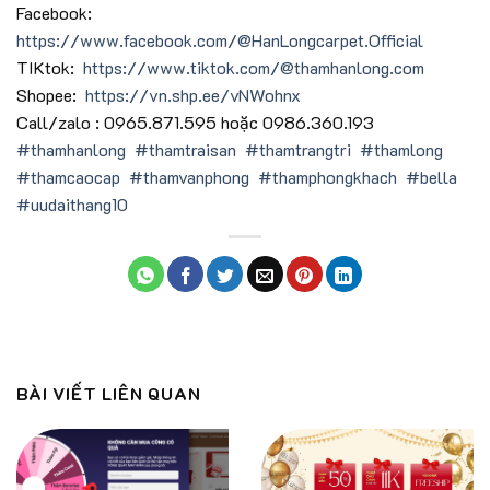
Facebook:
https://www.facebook.com/@HanLongcarpet.Official
TIKtok:
https://www.tiktok.com/@thamhanlong.com
Shopee:
https://vn.shp.ee/vNWohnx
Call/zalo : 0965.871.595 hoặc 0986.360.193
#thamhanlong
#thamtraisan
#thamtrangtri
#thamlong
#thamcaocap
#thamvanphong
#thamphongkhach
#bella
#uudaithang10
BÀI VIẾT LIÊN QUAN