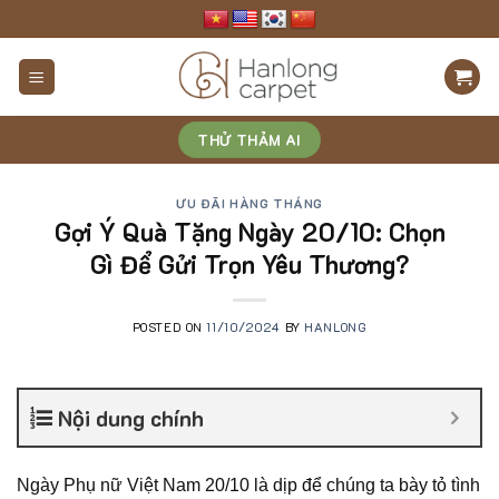
Skip
to
content
THỬ THẢM AI
ƯU ĐÃI HÀNG THÁNG
Gợi Ý Quà Tặng Ngày 20/10: Chọn
Gì Để Gửi Trọn Yêu Thương?
POSTED ON
11/10/2024
BY
HANLONG
Nội dung chính
Ngày Phụ nữ Việt Nam 20/10 là dịp để chúng ta bày tỏ tình