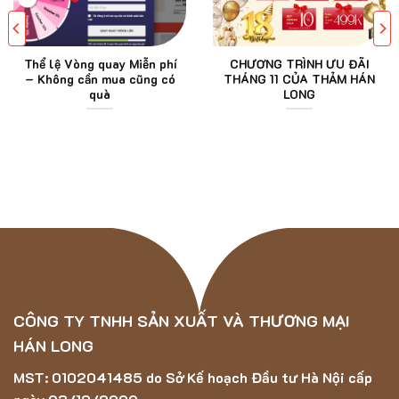
Thể lệ Vòng quay Miễn phí
CHƯƠNG TRÌNH ƯU ĐÃI
– Không cần mua cũng có
THÁNG 11 CỦA THẢM HÁN
quà
LONG
CÔNG TY TNHH SẢN XUẤT VÀ THƯƠNG MẠI
HÁN LONG
MST: 0102041485 do Sở Kế hoạch Đầu tư Hà Nội cấp