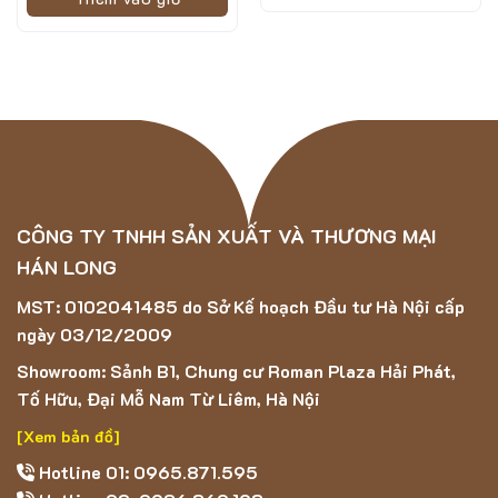
Thảm Lông Dài 5D – AB2501 được làm từ chất liệu
polyester có độ bền khá cao, chống thấm nước và chống
ẩm mốc.
Đồng thời, với khả năng giữ màu tốt, thảm từ
polyester thường giữ được sắc nét và màu sắc sáng đẹp
lâu dài.
Sản phẩm là
thảm lông dài
được thiết kế với mật độ sợi
dày dặn, tạo cảm giác mềm mại và êm ái khi tiếp xúc. Sợi
CÔNG TY TNHH SẢN XUẤT VÀ THƯƠNG MẠI
lông dày cung cấp độ bền cao và khả năng chịu mài mòn
HÁN LONG
tốt, giúp thảm giữ được hình dáng và độ phồng lâu dài.
Thảm có bề mặt mềm mại, êm ái, giúp tạo cảm giác thoải
MST: 0102041485 do Sở Kế hoạch Đầu tư Hà Nội cấp
mái khi đi lại.
ngày 03/12/2009
Showroom: Sảnh B1, Chung cư Roman Plaza Hải Phát,
Ứng dụng của mẫu thảm Lông Dài 5D – AB2501
Tố Hữu, Đại Mỗ Nam Từ Liêm, Hà Nội
[Xem bản đồ]
Hotline 01: 0965.871.595