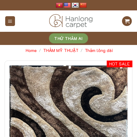
Skip
to
content
THỬ THẢM AI
Home
THẢM MỸ THUẬT
Thảm lông dài
/
/
HOT SALE