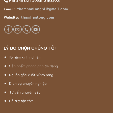
Hotline 02: 0986.360.193
thamhanlonghl@gmail.com
Email:
thamhanlong.com
Website:
LÝ DO CHỌN CHÚNG TÔI
18 năm kinh nghiệm
Sản phẩm phong phú đa dạng
Nguồn gốc xuất xứ rõ ràng
Dịch vụ chuyên nghiệp
Thảm Hán Long – Thảm Lông Dài 5D – AB2501
Tư vấn chuyên sâu
Hỗ trợ tận tâm
Thảm Lông Dài 5D – AB2501 với hoạt tiết hình tròn và sự
kết hợp của màu nâu, be là một món đồ trang trí nội thất tuyệt