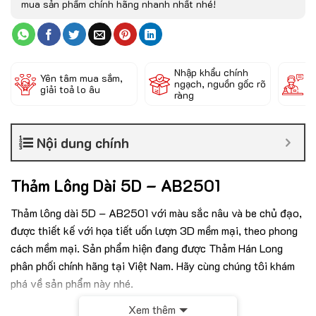
mua sản phẩm chính hãng nhanh nhất nhé!
Nhập khẩu chính
Đ
Yên tâm mua sắm,
ngạch, nguồn gốc rõ
k
giải toả lo âu
ràng
c
Nội dung chính
Thảm Lông Dài 5D – AB2501
Thảm lông dài 5D – AB2501 với màu sắc nâu và be chủ đạo,
được
thiết kế với họa tiết uốn lượn 3D mềm mại, theo phong
cách mềm mại. Sản phẩm hiện đang được Thảm Hán Long
phân phối chính hãng tại Việt Nam. Hãy cùng chúng tôi khám
phá về sản phẩm này nhé.
Xem thêm
Thông số kỹ thuật của mẫu thảm Lông Dài 5D –