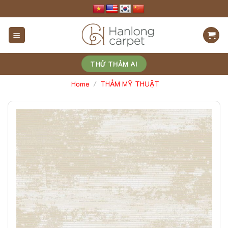
Skip
to
content
THỬ THẢM AI
Home
THẢM MỸ THUẬT
/