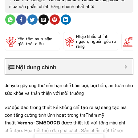
mua sản phẩm chính hãng nhanh nhất nhé!
Nhập khẩu chính
Đ
Yên tâm mua sắm,
ngạch, nguồn gốc rõ
k
giải toả lo âu
ràng
c
Nội dung chính
dehyde gây ung thư nên hạn chế bám bụi, bụi bẩn, an toàn cho
sức khỏe và thân thiện với môi trường
Sự độc đáo trong thiết kế không chỉ tạo ra sự sáng tạo mà
còn tăng cường tính linh hoạt trong traThảm mỹ
thuật
Verona-GM5009B
được thiết kế với tông màu ghi
chủ đạo. Họa tiết hiện đại phá cách. Sản phẩm dệt từ sợi
chống thấm nước và không chứa chất formaldehyde gây ung