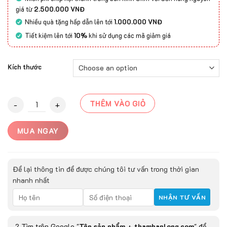
giá từ
2.500.000 VNĐ
Nhiều quà tặng hấp dẫn lên tới
1.000.000 VNĐ
Tiết kiệm lên tới
10%
khi sử dụng các mã giảm giá
Kích thước
Thảm Mỹ Thuật Chống Nước Verona-GM5009B quantity
THÊM VÀO GIỎ
MUA NGAY
Để lại thông tin để được chúng tôi tư vấn trong thời gian
nhanh nhất
? Tìm trên Google "
Tên sản phẩm + thamhanlong.com
" để