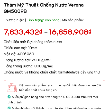
Thảm Mỹ Thuật Chống Nước Verona-
GM5009B
Thương hiệu:
|
Tình trạng: còn hàng
|
Mã sản phẩm:
7,833,432
16,858,908
₫
₫
–
Chất liệu sợi: Sợi chống thấm nước
Chiều cao sợi: 10mm
Mật độ: 400*960
Trọng lượng sợi: 2200g/m2
Tổng trọng lượng: 3000g/m2
Chống nước và không chứa chất formaldehyde gây ung thư
Đặt mua sản phẩm tại
shop
ngay để nhận được các ưu đãi
hấp dẫn nhất chưa từng có
Miễn phí giao hàng cho đơn hàng từ
10.000.000 VNĐ
tới mọi
tỉnh thành
Miễn phí ship nội thành trong bán kính 5km với đơn hàng nguyên