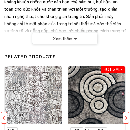
kháng khuẩn chống nước nên hạn chế bám bụi, bụi bẩn, an
toàn cho sức khỏe và thân thiện với môi trường, tạo điểm
nhấn nghệ thuật cho không gian trang trí. Sản phẩm này
không chỉ là một phần của trang trí nội thất mà còn thể hiện
sự tinh tế và đẳng cấp, phù hợp với nhiều phong cách trang trí
khác nhau, từ hiện đại đến trang trọng. Ngay bây giờ hãy cùng
Xem thêm
Thảm Hán Long khám phá về tác phẩm nghệ thuật này nhé.
RELATED PRODUCTS
Thông số kỹ thuật của mẫu thảm mỹ thuật
BELLA-MNK3035C
HOT SALE
Chất liệu
PP+Polyester
Chiều cao sợi
9 mm
Trọng lượng
2000g/m2
Bảng thông số kỹ thuật của sản phẩm
Đặc điểm nổi bật của thảm mỹ thuật BELLA-
MNK3035C