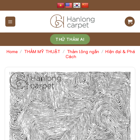
Skip
to
content
THỬ THẢM AI
Home
THẢM MỸ THUẬT
Thảm lông ngắn
Hiện đại & Phá
/
/
/
Cách