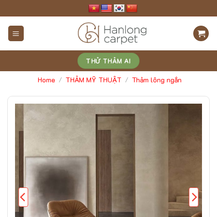
Skip
to
content
THỬ THẢM AI
Home
THẢM MỸ THUẬT
Thảm lông ngắn
/
/