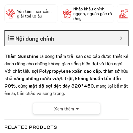
Nhập khẩu chính
Đ
Yên tâm mua sắm,
ngạch, nguồn gốc rõ
k
giải toả lo âu
ràng
c
Nội dung chính
Thảm Sunshine
là dòng thảm trải sàn cao cấp được thiết kế
dành riêng cho những không gian sống hiện đại và tiện nghi.
Với chất liệu sợi
Polypropylene xoắn cao cấp
, thảm sở hữu
khả năng chống nước vượt trội
,
kháng khuẩn lên đến
90%
, cùng
mật độ sợi dệt dày 320*450
, mang lại bề mặt
êm ái, bền chắc và sang trọng.
Sản phẩm không chỉ nổi bật bởi chất lượng mà còn bởi tính
Xem thêm
ứng dụng cao – phù hợp với cả không gian nội thất lẫn các
khu vực công cộng, thương mại.
RELATED PRODUCTS