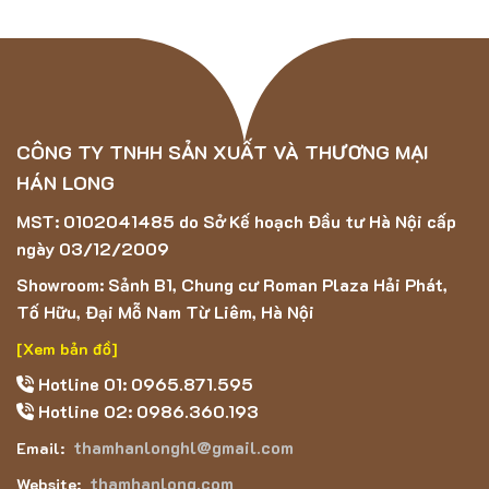
Kháng khuẩn đến 90%
– bảo vệ sức khỏe gia đình, đặc
biệt an toàn cho trẻ nhỏ và người già.
Bề mặt dày, êm ái
– tăng sự thoải mái khi di chuyển
hoặc sử dụng ngồi chơi, nằm nghỉ.
CÔNG TY TNHH SẢN XUẤT VÀ THƯƠNG MẠI
HÁN LONG
Giữ màu bền bỉ
– sợi Polypropylene giúp thảm không bị
phai màu, bay màu theo thời gian.
MST: 0102041485 do Sở Kế hoạch Đầu tư Hà Nội cấp
ngày 03/12/2009
Thiết kế hiện đại
– dễ phối với nhiều phong cách nội
Showroom: Sảnh B1, Chung cư Roman Plaza Hải Phát,
thất: hiện đại, tối giản, vintage,…
Tố Hữu, Đại Mỗ Nam Từ Liêm, Hà Nội
Ứng dụng thực tế
[Xem bản đồ]
Trang trí nội thất phòng khách, phòng ngủ, phòng làm việc.
Hotline 01: 0965.871.595
Hotline 02: 0986.360.193
Lót sàn showroom, salon, studio chụp ảnh, khách sạn,
thamhanlonghl@gmail.com
Email:
cửa hàng.
thamhanlong.com
Website: