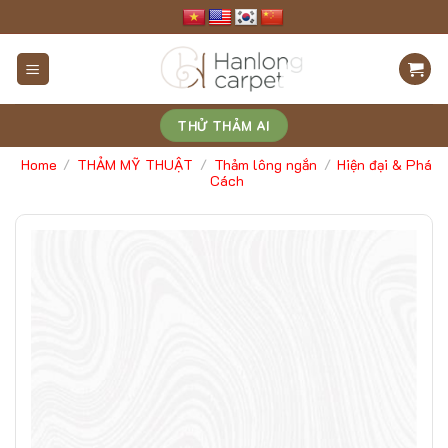
Skip
to
content
THỬ THẢM AI
Home
THẢM MỸ THUẬT
Thảm lông ngắn
Hiện đại & Phá
/
/
/
Cách