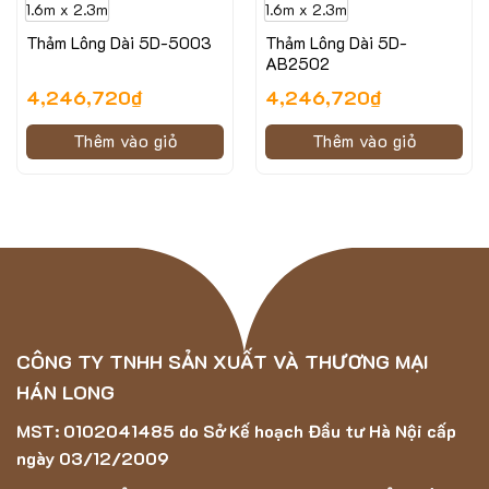
1.6m x 2.3m
1.6m x 2.3m
Thảm Lông Dài 5D-5003
Thảm Lông Dài 5D-
AB2502
4,246,720
₫
4,246,720
₫
Thêm vào giỏ
Thêm vào giỏ
CÔNG TY TNHH SẢN XUẤT VÀ THƯƠNG MẠI
Hình ảnh minh họa của mẫu trải sàn BRUG-BN22021B
HÁN LONG
Thông số kỹ thuật của mẫu thảm trải sàn
MST: 0102041485 do Sở Kế hoạch Đầu tư Hà Nội cấp
BRUG-BN22021B
ngày 03/12/2009