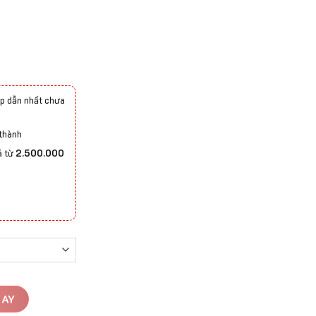
p dẫn nhất chưa
 thành
á từ
2.500.000
GAY