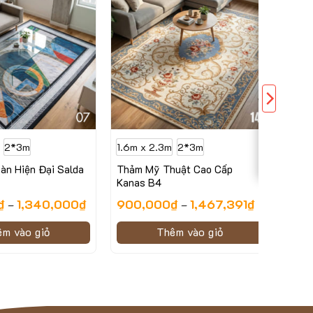
2*3m
1.6m x 2.3m
2*3m
àn Hiện Đại Salda
Thảm Mỹ Thuật Cao Cấp
Kanas B4
₫
1,340,000
₫
900,000
₫
1,467,391
₫
–
–
êm vào giỏ
Thêm vào giỏ