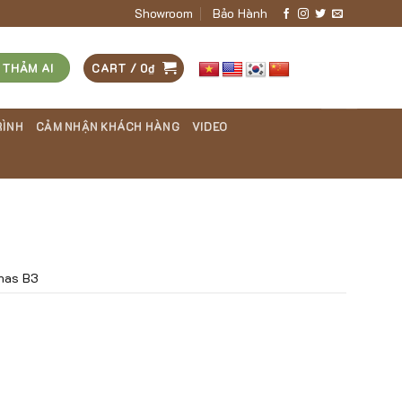
Showroom
Bảo Hành
 THẢM AI
CART /
0
₫
RÌNH
CẢM NHẬN KHÁCH HÀNG
VIDEO
nas B3