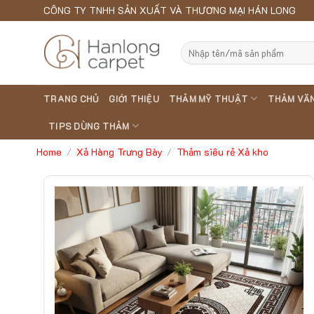
Skip
CÔNG TY TNHH SẢN XUẤT VÀ THƯƠNG MẠI HÁN LONG
to
content
Search
for:
TRANG CHỦ
GIỚI THIỆU
THẢM MỸ THUẬT
THẢM VĂ
TIPS DÙNG THẢM
Home
Xả Hàng Trưng Bày
Thảm siêu rẻ Xả kho
/
/