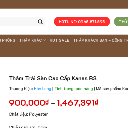
HOTLINE: 0965.871.595
THỬ
N PHÒNG
THẢM KHÁC
HOT SALE
THẢM KHÁCH SẠN – CÔNG T
Thảm Trải Sàn Cao Cấp Kanas B3
Thương hiệu:
Hán Long
|
Tình trạng: còn hàng
|
Mã sản phẩm: Ka
900,000
1,467,391
₫
₫
–
Chất liệu: Polyester
Chiều cao sợi: 6mm