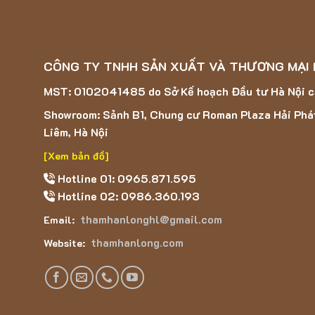
CÔNG TY TNHH SẢN XUẤT VÀ THƯƠNG MẠI
MST: 0102041485 do Sở Kế hoạch Đầu tư Hà Nội 
Showroom: Sảnh B1, Chung cư Roman Plaza Hải Phá
Liêm, Hà Nội
[Xem bản đồ]
Hotline 01: 0965.871.595
Hotline 02: 0986.360.193
thamhanlonghl@gmail.com
Email:
thamhanlong.com
Website: