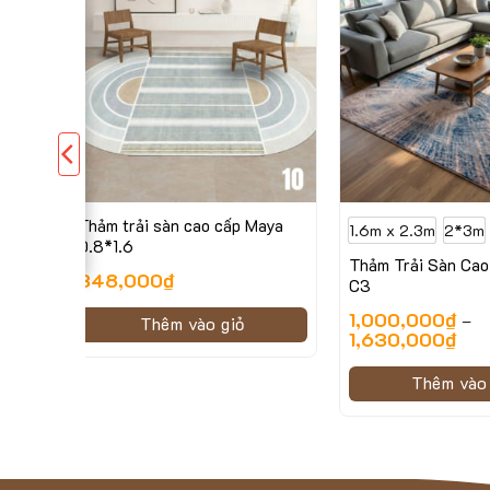
Thảm trải sàn cao cấp Maya
1.6m x 2.3m
2*3m
0.8*1.6
aya
Thảm Trải Sàn Cao
348,000
₫
C3
1,000,000
₫
–
Thêm vào giỏ
1,630,000
₫
Thêm vào 