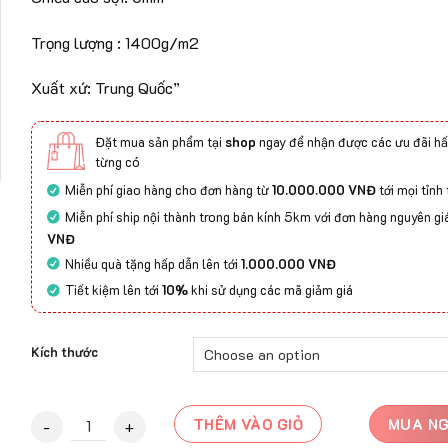
Trọng lượng : 1400g/m2
Xuất xứ: Trung Quốc”
Đặt mua sản phẩm tại
shop
ngay để nhận được các ưu đãi hấ
từng có
Miễn phí giao hàng cho đơn hàng từ
10.000.000 VNĐ
tới mọi tỉnh
Miễn phí ship nội thành trong bán kính 5km với đơn hàng nguyên gi
VNĐ
Nhiều quà tặng hấp dẫn lên tới
1.000.000 VNĐ
Tiết kiệm lên tới
10%
khi sử dụng các mã giảm giá
Kích thước
Thảm Trải Sàn Cao Cấp Kanas B3 quantity
THÊM VÀO GIỎ
MUA N