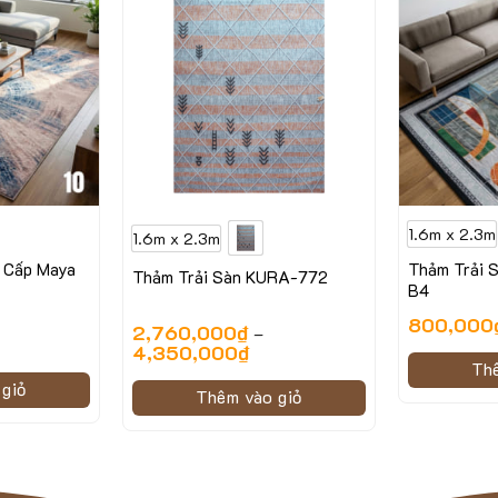
1.6m x 2.3m
1.6m x 2.3m
 Cấp Maya
Thảm Trải S
Thảm Trải Sàn KURA-772
B4
800,000
2,760,000
₫
–
4,350,000
₫
Th
giỏ
Thêm vào giỏ