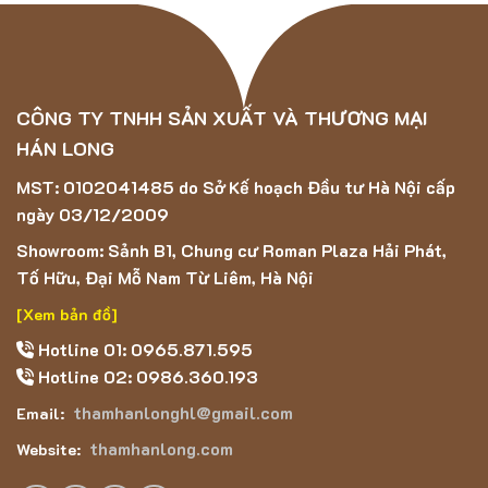
CÔNG TY TNHH SẢN XUẤT VÀ THƯƠNG MẠI
HÁN LONG
Thảm Hán Long – Thảm Lông HLYP18119-06
MST: 0102041485 do Sở Kế hoạch Đầu tư Hà Nội cấp
ngày 03/12/2009
Thảm Lông Dài
HLYP18119 – 06
có màu nâu đậm,
tạo cho
Showroom: Sảnh B1, Chung cư Roman Plaza Hải Phát,
căn nhà một phong cách hiện đại, đơn giản, phù hợp với
Tố Hữu, Đại Mỗ Nam Từ Liêm, Hà Nội
mọi loại nội thất. Sản phẩm giúp tạo cho bạn cảm
giác
thoải mái
, kết hợp được với nhiều không gian khác nhau.
[Xem bản đồ]
Thảm Lông Dài
HLYP18119 – 06
được kết hợp từ 3 loại
Hotline 01: 0965.871.595
sợi, sợi Strech là một loại sợi tổng hợp có độ co giãn tốt,
Hotline 02: 0986.360.193
kết hợp thêm 2 loại lụa 1200D và 150D cả 2 đều được
thamhanlonghl@gmail.com
Email:
dệt từ sợi tơ tằm có độ dày khác nhau
. Chất liệu này giúp
thamhanlong.com
Website:
sản phẩm có độ mềm mại, độ bền cao, chống thấm nước,
chống ẩm mốc
.