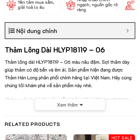
Yên tâm mua sắm,
ngạch, nguồn gốc rõ
k
giải toả lo âu
ràng
c
Nội dung chính
Thảm Lông Dài HLYP18119 – 06
Thảm lông dài
HLYP18119 – 06
màu nâu đậm
. Sợi thảm dày
giúp thảm có độ bền và êm ái. Sản phẩm hiện đang được
Thảm Hán Long phân phối chính hãng tại Việt Nam. Hãy cùng
chúng tôi khám phá về sản phẩm này nhé.
Thông số kỹ thuật của mẫu thảm Lông Dài HLYP18119 –
Xem thêm
06
Chất liệu: Sợi Strech + lụa 150D + lụa 1200D
RELATED PRODUCTS
Chiều cao sợi: 45mm
HOT SALE
Trọng lượng : 2600g/m2