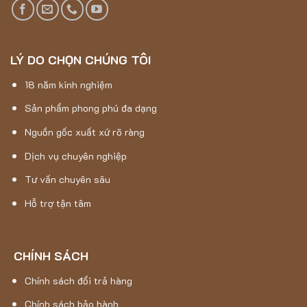
Sản phẩm là
thảm lông dài
được thiết kế với mật độ sợi
dày dặn, tạo cảm giác mềm mại và êm ái khi tiếp xúc. Sợi
lông dày cung cấp độ bền cao và khả năng chịu mài mòn
LÝ DO CHỌN CHÚNG TÔI
tốt, giúp thảm giữ được hình dáng và độ phồng lâu dài.
18 năm kinh nghiệm
Ứng dụng của mẫu thảm Lông Dài HLYP18119 – 06
Sản phẩm phong phú đa dạng
Nguồn gốc xuất xứ rõ ràng
Dịch vụ chuyên nghiệp
Tư vấn chuyên sâu
Hỗ trợ tận tâm
CHÍNH SÁCH
Chính sách đổi trả hàng
Chính sách bảo hành