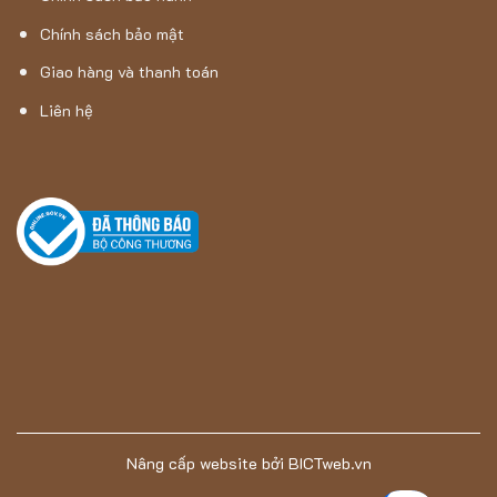
Chính sách bảo mật
Giao hàng và thanh toán
Liên hệ
Thảm Hán Long – Thảm Lông HLYP18119-06
Thảm Lông Dài
HLYP18119 – 06
màu nâu đậm
một lựa chọn
tuyệt vời cho những ai đang tìm kiếm một chiếc thảm cao cấp,
mang lại cảm giác sang trọng, tinh tế và thoải mái cho không
gian sống của mình.
Sản phẩm có thể sử dụng trong phòng
ngủ, phòng đọc sách hoặc phòng khách.
Thảm Hán Long
– Đơn vị chuyên cung cấp thảm Lông
Dài HLYP18119 – 06 chính hãng
Nâng cấp website
bởi
BICTweb.vn
Với hơn 17 năm kinh nghiệm trong ngành, Thảm Hán Long
không chỉ đơn thuần hoạt động trong lĩnh vực thảm trải sàn