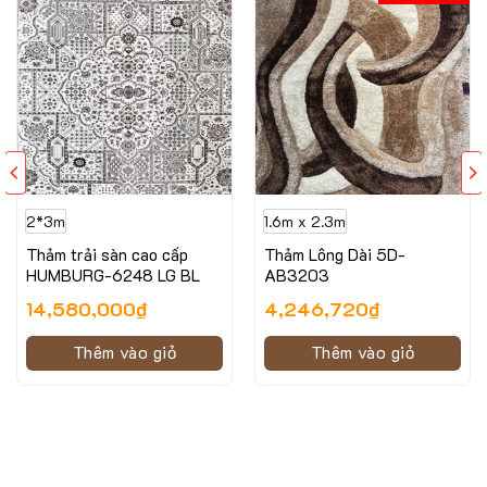
Thảm sợi lông dài, đầu xù mềm mịn
Thích hợp trải phòng ngủ, phòng khách
Đặc điểm nổi bật của mẫu thảm Lông Dài HLYP18119 –
06
2*3m
1.6m x 2.3m
Thảm trải sàn cao cấp
Thảm Lông Dài 5D-
HUMBURG-6248 LG BL
AB3203
14,580,000
₫
4,246,720
₫
Thêm vào giỏ
Thêm vào giỏ