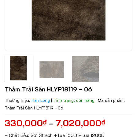
Thảm Trải Sàn HLYP18119 – 06
Thương hiệu:
Hán Long
|
Tình trạng: còn hàng
|
Mã sản phẩm:
Thảm Trải Sàn HLYP18119 - 06
330,000
7,020,000
₫
₫
–
– Chất liệu: Sợi Strech + lụa 150D + lụa 1200D