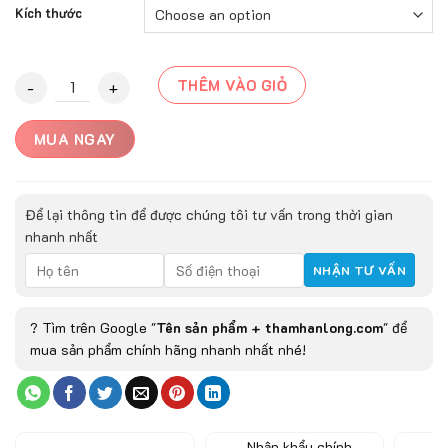
Kích thước
Thảm Trải Sàn HLYP18119 - 06 quantity
THÊM VÀO GIỎ
MUA NGAY
Để lại thông tin để được chúng tôi tư vấn trong thời gian
nhanh nhất
? Tìm trên Google "
Tên sản phẩm + thamhanlong.com
" để
mua sản phẩm chính hãng nhanh nhất nhé!
Nhập khẩu chính
Đ