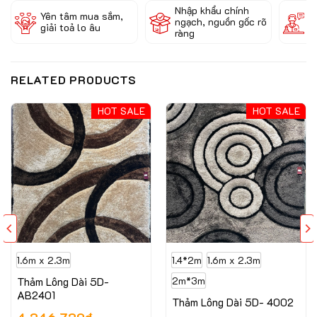
Nhập khẩu chính
Đ
Yên tâm mua sắm,
ngạch, nguồn gốc rõ
k
giải toả lo âu
ràng
c
RELATED PRODUCTS
HOT SALE
HOT SALE
1.6m x 2.3m
1.4*2m
1.6m x 2.3m
Thảm Lông Dài 5D-
2m*3m
AB2401
Thảm Lông Dài 5D- 4002