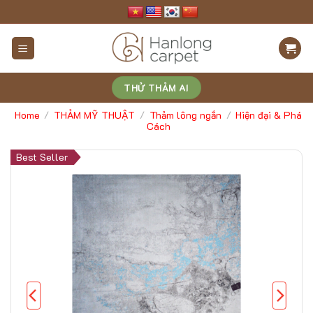
Skip
to
content
THỬ THẢM AI
Home
THẢM MỸ THUẬT
Thảm lông ngắn
Hiện đại & Phá
/
/
/
Cách
Best Seller