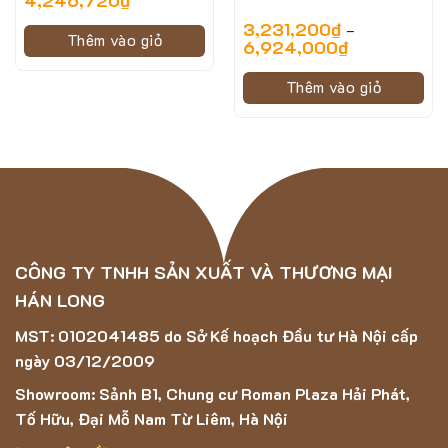
4,246,720
₫
3,231,200
₫
–
Thêm vào giỏ
6,924,000
₫
Thêm vào giỏ
CÔNG TY TNHH SẢN XUẤT VÀ THƯƠNG MẠI
HÁN LONG
MST: 0102041485 do Sở Kế hoạch Đầu tư Hà Nội cấp
ngày 03/12/2009
Showroom: Sảnh B1, Chung cư Roman Plaza Hải Phát,
Tố Hữu, Đại Mỗ Nam Từ Liêm, Hà Nội