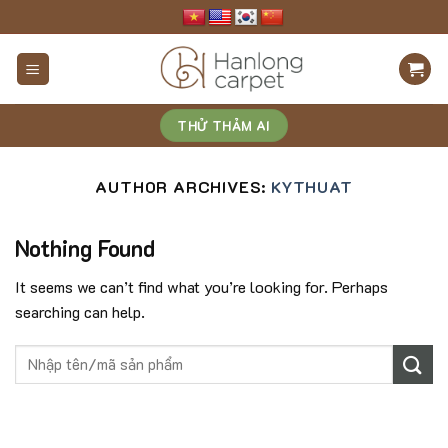
Skip
to
content
THỬ THẢM AI
AUTHOR ARCHIVES:
KYTHUAT
Nothing Found
It seems we can’t find what you’re looking for. Perhaps
searching can help.