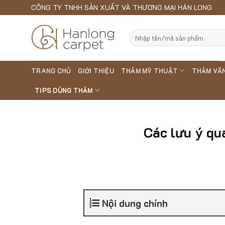
Skip
CÔNG TY TNHH SẢN XUẤT VÀ THƯƠNG MẠI HÁN LONG
to
content
Search
for:
TRANG CHỦ
GIỚI THIỆU
THẢM MỸ THUẬT
THẢM VĂ
TIPS DÙNG THẢM
Các lưu ý qu
Nội dung chính