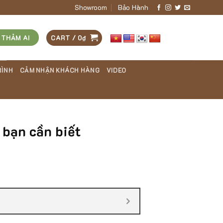
Showroom
Bảo Hành
 THẢM AI
CART /
0
₫
RÌNH
CẢM NHẬN KHÁCH HÀNG
VIDEO
 bạn cần biết