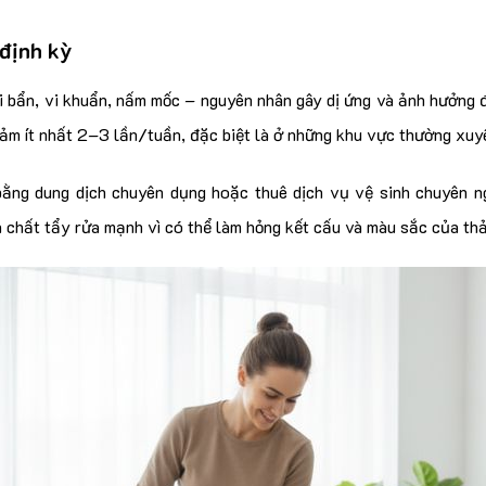
định kỳ
bụi bẩn, vi khuẩn, nấm mốc – nguyên nhân gây dị ứng và ảnh hưởng
thảm ít nhất 2–3 lần/tuần, đặc biệt là ở những khu vực thường xuy
ằng dung dịch chuyên dụng hoặc thuê dịch vụ vệ sinh chuyên ng
a chất tẩy rửa mạnh vì có thể làm hỏng kết cấu và màu sắc của th