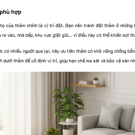
 phù hợp
họ của thảm chính là vị trí đặt. Bạn nên tránh đặt thảm ở những
 ra vào, nhà bếp, khu vực giặt giũ… vì điều này có thể khiến sợi 
c có nhiều người qua lại, hãy ưu tiên thảm có khả năng chống bẩn
ợt dưới thảm để cố định vị trí, giúp hạn chế ma sát và bảo vệ sàn n