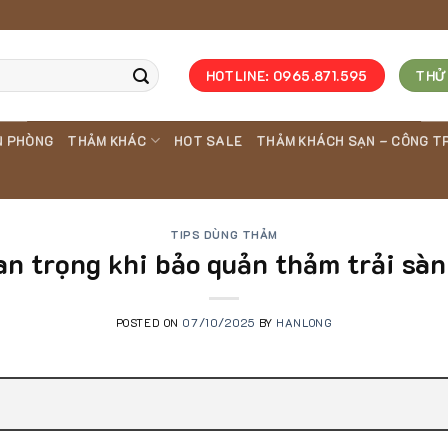
HOTLINE: 0965.871.595
THỬ
N PHÒNG
THẢM KHÁC
HOT SALE
THẢM KHÁCH SẠN – CÔNG T
TIPS DÙNG THẢM
an trọng khi bảo quản thảm trải sàn
POSTED ON
07/10/2025
BY
HANLONG