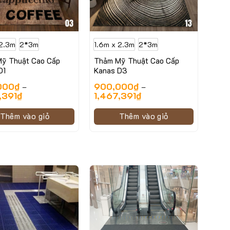
 2.3m
2*3m
1.6m x 2.3m
2*3m
ỹ Thuật Cao Cấp
Thảm Mỹ Thuật Cao Cấp
D1
Kanas D3
000
₫
900,000
₫
–
–
,391
₫
1,467,391
₫
Thêm vào giỏ
Thêm vào giỏ