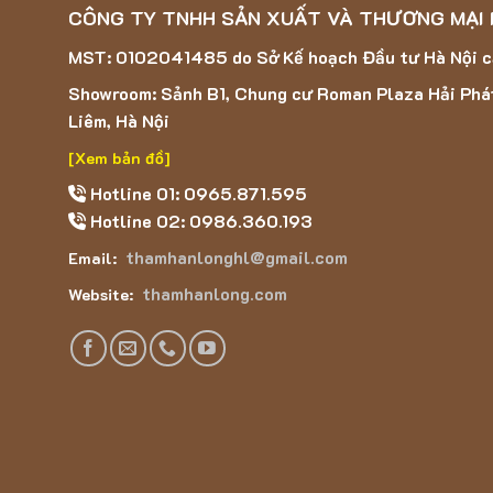
CÔNG TY TNHH SẢN XUẤT VÀ THƯƠNG MẠI
MST: 0102041485 do Sở Kế hoạch Đầu tư Hà Nội 
Showroom: Sảnh B1, Chung cư Roman Plaza Hải Phá
Liêm, Hà Nội
[Xem bản đồ]
Hotline 01: 0965.871.595
Hotline 02: 0986.360.193
thamhanlonghl@gmail.com
Email:
thamhanlong.com
Website: