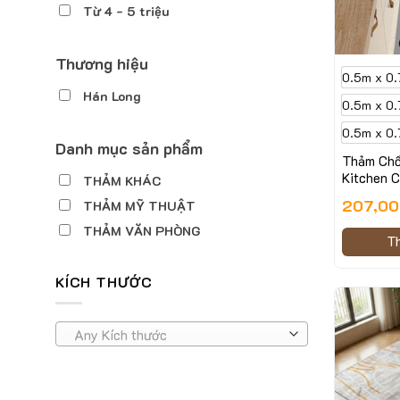
Từ 4 - 5 triệu
Thương hiệu
0.5m x 0.
Hán Long
0.5m x 0.
0.5m x 0.
Danh mục sản phẩm
Thảm Chố
Kitchen 
THẢM KHÁC
207,0
THẢM MỸ THUẬT
THẢM VĂN PHÒNG
T
KÍCH THƯỚC
Any Kích thước