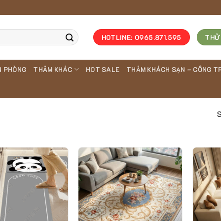
HOTLINE: 0965.871.595
THỬ
N PHÒNG
THẢM KHÁC
HOT SALE
THẢM KHÁCH SẠN – CÔNG T
S