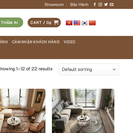
Showroom
Bảo Hành
 THẢM AI
CART /
0
₫
RÌNH
CẢM NHẬN KHÁCH HÀNG
VIDEO
howing 1–12 of 22 results