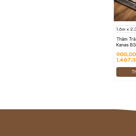
1.6m x 2.
Thảm Trả
Kanas B
900,0
1,467,3
T