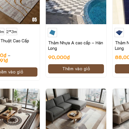
3m
2*3m
Thuật Cao Cấp
Thảm Nhựa A cao cấp – Hán
Thảm N
Long
Long
00
₫
–
90,000
₫
88,0
91
₫
Thêm vào giỏ
hêm vào giỏ