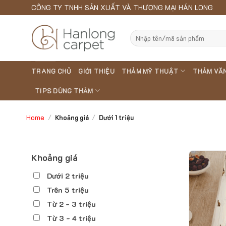
Skip
CÔNG TY TNHH SẢN XUẤT VÀ THƯƠNG MẠI HÁN LONG
to
content
Search
for:
TRANG CHỦ
GIỚI THIỆU
THẢM MỸ THUẬT
THẢM VĂ
TIPS DÙNG THẢM
Home
/
Khoảng giá
/
Dưới 1 triệu
Khoảng giá
Dưới 2 triệu
Trên 5 triệu
Từ 2 - 3 triệu
Từ 3 - 4 triệu