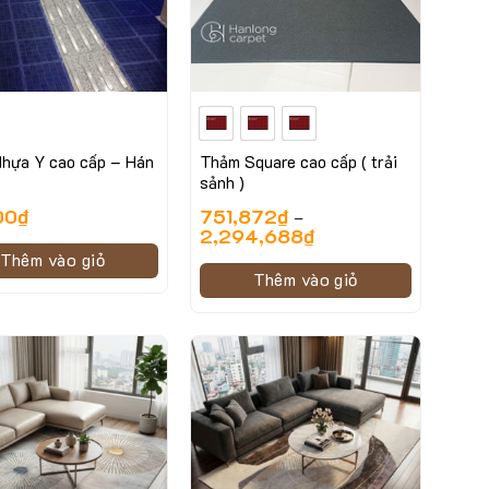
hựa Y cao cấp – Hán
Thảm Square cao cấp ( trải
sảnh )
00
₫
751,872
₫
–
2,294,688
₫
Thêm vào giỏ
Thêm vào giỏ