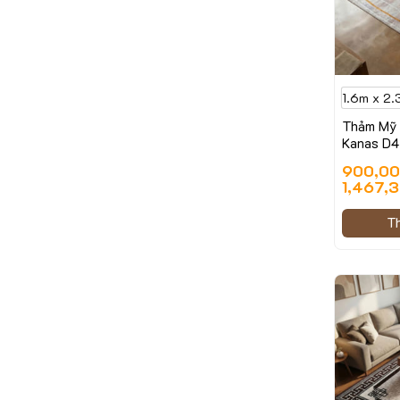
1.6m x 2.
Thảm Mỹ 
Kanas D4
900,0
1,467,3
T