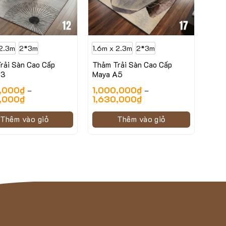
 2.3m
2*3m
1.6m x 2.3m
2*3m
rải Sàn Cao Cấp
Thảm Trải Sàn Cao Cấp
A3
Maya A5
,000
₫
1,000,000
₫
–
–
,000
₫
1,630,000
₫
Thêm vào giỏ
Thêm vào giỏ