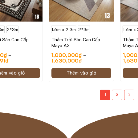
3m
2*3m
1.6m x 2.3m
2*3m
1.6m x
i Sàn Cao Cấp
Thảm Trải Sàn Cao Cấp
Thảm T
3
Maya A2
Maya 
00
₫
1,000,000
₫
1,000
–
–
91
₫
1,630,000
₫
1,630
hêm vào giỏ
Thêm vào giỏ
1
2