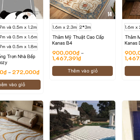
7m và 0.5m x 1.2m
1.6m x 2.3m
2*3m
1.6m x
7m và 0.5m x 1.6m
Thảm Mỹ Thuật Cao Cấp
Thảm M
Kanas B4
Kanas 
7m và 0.5m x 1.8m
900,000
₫
900,
–
ng Trơn Nhà Bếp
1,467,391
₫
1,467
Cozy
Thêm vào giỏ
00
₫
272,000
₫
–
hêm vào giỏ