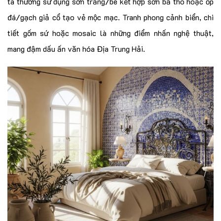
ta thường sử dụng sơn trắng/be kết hợp sơn bả thô hoặc ốp
đá/gạch giả cổ tạo vẻ mộc mạc. Tranh phong cảnh biển, chi
tiết gốm sứ hoặc mosaic là những điểm nhấn nghệ thuật,
mang đậm dấu ấn văn hóa Địa Trung Hải.