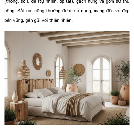
(thông, sồi), đá (tự nhiên, ốp lát), gạch nung và gốm sứ thủ
công. Sắt rèn cũng thường được sử dụng, mang đến vẻ đẹp
bền vững, gần gũi với thiên nhiên.