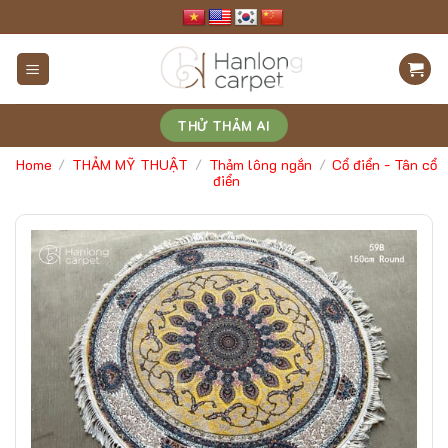
Skip
to
content
THỬ THẢM AI
Home
THẢM MỸ THUẬT
Thảm lông ngắn
Cổ điển - Tân cổ
/
/
/
điển