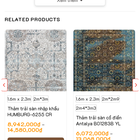
-1200- 2413
Chất liệu: Acrylic
RELATED PRODUCTS
Điểm dệt: 2.880.000
Chiều cao sợi: 7mm
Trọng lượng: 2700g/m2
Sản xuất tại Iran
1.6m x 2.3m
2m*3m
1.6m x 2.3m
2m*2m9
Thảm trải sàn nhập khẩu
2m4*3m3
HUMBURG-6255 CR
Thảm trải sàn cổ điển
8,942,000
₫
Antalya B01283B YL
–
14,580,000
₫
6,072,000
₫
–
13,068,000
₫