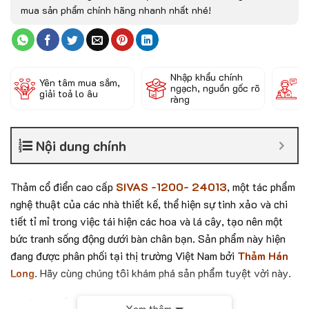
mua sản phẩm chính hãng nhanh nhất nhé!
Nhập khẩu chính
Đ
Yên tâm mua sắm,
ngạch, nguồn gốc rõ
k
giải toả lo âu
ràng
c
Nội dung chính
Thảm cổ điển cao cấp
SIVAS -1200- 24013
, một tác phẩm
nghệ thuật của các nhà thiết kế, thể hiện sự tinh xảo và chi
tiết tỉ mỉ trong việc tái hiện các hoa và lá cây, tạo nên một
bức tranh sống động dưới bàn chân bạn. Sản phẩm này hiện
đang được phân phối tại thị trường Việt Nam bởi
Thảm Hán
Long
. Hãy cùng chúng tôi khám phá sản phẩm tuyệt vời này.
Thông số kỹ thuật của mẫu thảm SIVAS
Xem thêm