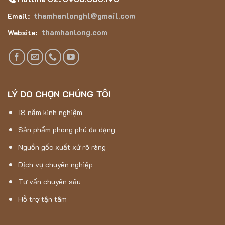
thamhanlonghl@gmail.com
Email:
thamhanlong.com
Website:
LÝ DO CHỌN CHÚNG TÔI
18 năm kinh nghiệm
Sản phẩm phong phú đa dạng
Nguồn gốc xuất xứ rõ ràng
Dịch vụ chuyên nghiệp
Thảm Hán Long – Thảm Lông Dài 5D – 7003
Tư vấn chuyên sâu
Hỗ trợ tận tâm
Thảm Lông Dài 5D – 7003 với hoạt tiết uốn lượn và sự kết
hợp của màu nâu là một món đồ trang trí nội thất tuyệt vời,