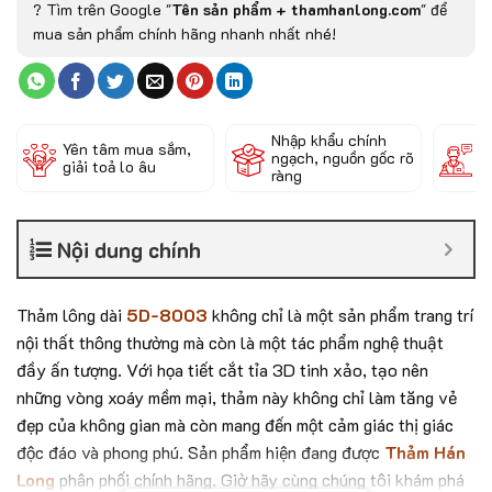
? Tìm trên Google "
Tên sản phẩm + thamhanlong.com
" để
mua sản phẩm chính hãng nhanh nhất nhé!
Nhập khẩu chính
Đ
Yên tâm mua sắm,
ngạch, nguồn gốc rõ
k
giải toả lo âu
ràng
c
Nội dung chính
Thảm lông dài
5D-8003
không chỉ là một sản phẩm trang trí
nội thất thông thường mà còn là một tác phẩm nghệ thuật
đầy ấn tượng. Với họa tiết cắt tỉa 3D tinh xảo, tạo nên
những vòng xoáy mềm mại, thảm này không chỉ làm tăng vẻ
đẹp của không gian mà còn mang đến một cảm giác thị giác
độc đáo và phong phú. Sản phẩm hiện đang được
Thảm Hán
Long
phân phối chính hãng. Giờ hãy cùng chúng tôi khám phá