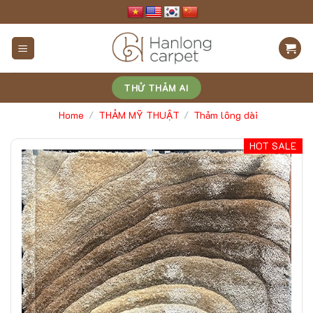
Skip
to
content
THỬ THẢM AI
Home
THẢM MỸ THUẬT
Thảm lông dài
/
/
HOT SALE