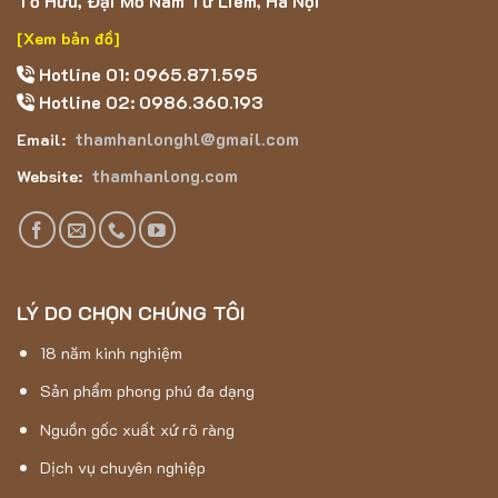
Tố Hữu, Đại Mỗ Nam Từ Liêm, Hà Nội
[Xem bản đồ]
Hotline 01: 0965.871.595
Hotline 02: 0986.360.193
thamhanlonghl@gmail.com
Email:
thamhanlong.com
Website:
Thảm Hán Long – Thảm Lông Dài 5D – 5001
LÝ DO CHỌN CHÚNG TÔI
Thảm Lông Dài 5D – 5001 với sự kết hợp của màu nâu, be là
18 năm kinh nghiệm
một món đồ trang trí nội thất tuyệt vời, có thể sử dụng trong
phòng ngủ, phòng đọc sách hoặc phòng khách.
Sản phẩm phong phú đa dạng
Nguồn gốc xuất xứ rõ ràng
Thảm Hán Long
– Đơn vị chuyên cung cấp thảm Lông
Dài 5D – 5001 chính hãng
Dịch vụ chuyên nghiệp