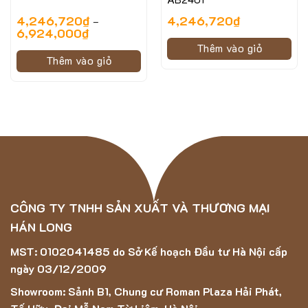
chiếm diện tích lớn nhất. Màu sắc mang đến cảm giác ấm
4,246,720
₫
4,246,720
₫
–
cúng, giúp không gian nhẹ nhàng, thư thái hơn.
6,924,000
₫
Thêm vào giỏ
Thảm Lông Dài 5D – 5001 được làm từ chất liệu
Thêm vào giỏ
polyester có độ bền khá cao, chống thấm nước và chống
ẩm mốc
Thảm có bề mặt mềm mại, êm ái, giúp tạo cảm giác thoải
mái khi đi lại.
Ứng dụng của mẫu thảm Lông Dài 5D – 5001
CÔNG TY TNHH SẢN XUẤT VÀ THƯƠNG MẠI
HÁN LONG
MST: 0102041485 do Sở Kế hoạch Đầu tư Hà Nội cấp
ngày 03/12/2009
Showroom: Sảnh B1, Chung cư Roman Plaza Hải Phát,