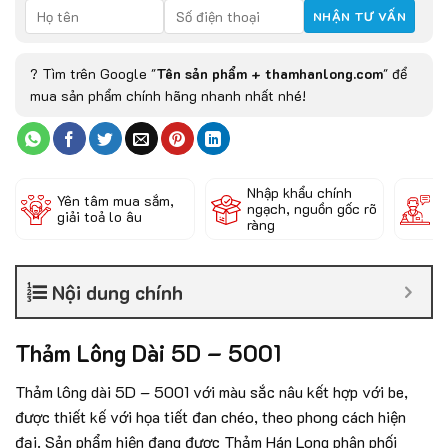
? Tìm trên Google "
Tên sản phẩm + thamhanlong.com
" để
mua sản phẩm chính hãng nhanh nhất nhé!
Nhập khẩu chính
Đ
Yên tâm mua sắm,
ngạch, nguồn gốc rõ
k
giải toả lo âu
ràng
c
Nội dung chính
Thảm Lông Dài 5D – 5001
Thảm lông dài 5D – 5001 với màu sắc nâu kết hợp với be,
được
thiết kế với họa tiết đan chéo, theo phong cách hiện
đại. Sản phẩm hiện đang được Thảm Hán Long phân phối