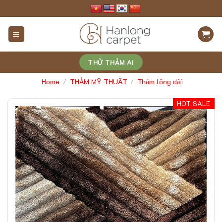
Skip
to
content
THỬ THẢM AI
Home
THẢM MỸ THUẬT
Thảm lông dài
/
/
HOT SALE