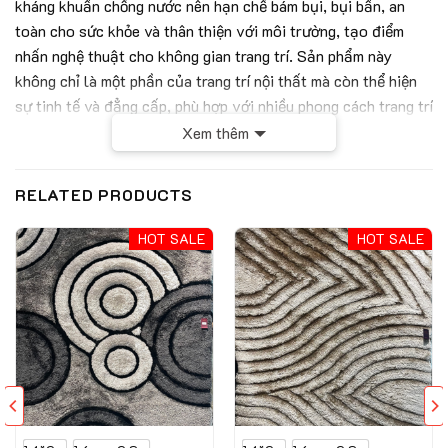
kháng khuẩn chống nước nên hạn chế bám bụi, bụi bẩn, an
toàn cho sức khỏe và thân thiện với môi trường, tạo điểm
nhấn nghệ thuật cho không gian trang trí. Sản phẩm này
không chỉ là một phần của trang trí nội thất mà còn thể hiện
sự tinh tế và đẳng cấp, phù hợp với nhiều phong cách trang trí
khác nhau, từ hiện đại đến trang trọng. Ngay bây giờ hãy cùng
Xem thêm
Thảm Hán Long khám phá về tác phẩm nghệ thuật này nhé.
RELATED PRODUCTS
Thông số kỹ thuật của mẫu thảm mỹ thuật
BELLA-MNK3001A
HOT SALE
HOT SALE
Chất liệu
PP+Polyester
Chiều cao sợi
9 mm
Trọng lượng
2000g/m2
Bảng thông số kỹ thuật của sản phẩm
Đặc điểm nổi bật của thảm mỹ thuật BELLA-
MNK3001A