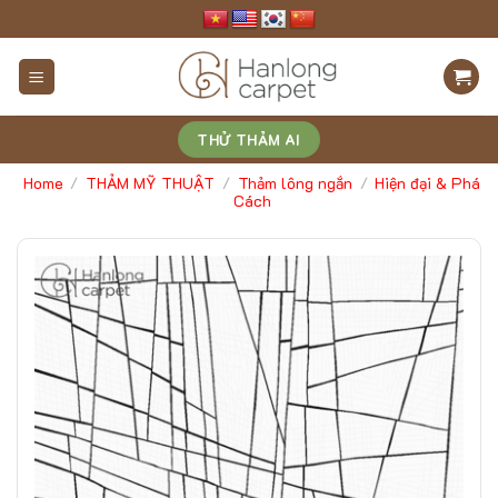
Skip
to
content
THỬ THẢM AI
Home
THẢM MỸ THUẬT
Thảm lông ngắn
Hiện đại & Phá
/
/
/
Cách