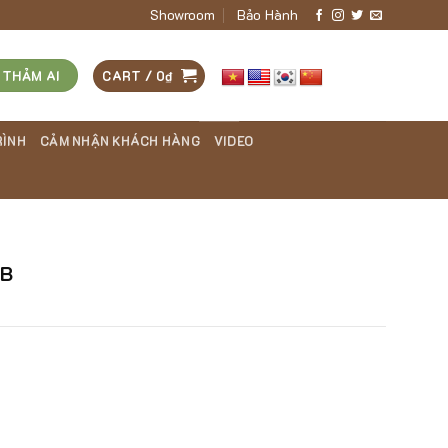
Showroom
Bảo Hành
 THẢM AI
CART /
0
₫
RÌNH
CẢM NHẬN KHÁCH HÀNG
VIDEO
4B