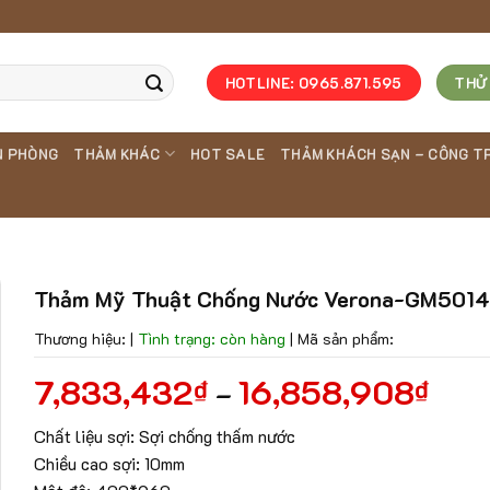
HOTLINE: 0965.871.595
THỬ
N PHÒNG
THẢM KHÁC
HOT SALE
THẢM KHÁCH SẠN – CÔNG T
Thảm Mỹ Thuật Chống Nước Verona-GM501
Thương hiệu:
|
Tình trạng: còn hàng
|
Mã sản phẩm:
7,833,432
16,858,908
₫
₫
–
Chất liệu sợi: Sợi chống thấm nước
Chiều cao sợi: 10mm