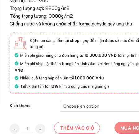
Mật độ: 400*960
Trọng lượng sợi: 2200g/m2
Tổng trọng lượng: 3000g/m2
Chống nước và không chứa chất formaldehyde gây ung thư
Đặt mua sản phẩm tại
shop
ngay để nhận được các ưu đãi hấ
từng có
Miễn phí giao hàng cho đơn hàng từ
10.000.000 VNĐ
tới mọi tỉnh
Miễn phí ship nội thành trong bán kính 5km với đơn hàng nguyên gi
VNĐ
Nhiều quà tặng hấp dẫn lên tới
1.000.000 VNĐ
Tiết kiệm lên tới
10%
khi sử dụng các mã giảm giá
Kích thước
Thảm Mỹ Thuật Chống Nước Verona-GM5014B quantity
THÊM VÀO GIỎ
MUA N