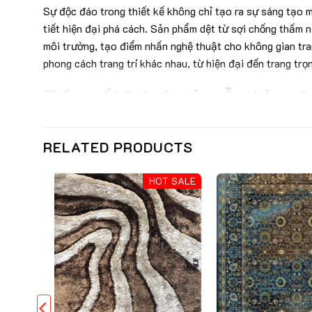
Sự độc đáo trong thiết kế không chỉ tạo ra sự sáng tạo 
tiết hiện đại phá cách. Sản phẩm dệt từ sợi chống thấm 
môi trường, tạo điểm nhấn nghệ thuật cho không gian tran
phong cách trang trí khác nhau, từ hiện đại đến trang t
Thông số kỹ thuật của mẫu thảm m
Chất liệu
RELATED PRODUCTS
Chiều cao sợi
Trọng lượng
SALE
HOT SALE
Đặc điểm nổi bật của thảm mỹ thuậ
Sản phẩm thảm mỹ thuật
Verona-GM5014B
được th
cắt tỉa 3D, thảm tạo ra những họa tiết nổi bật và độc
Điểm nổi bật của