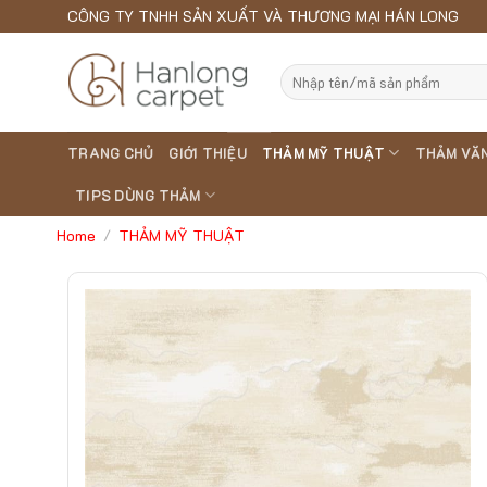
Skip
CÔNG TY TNHH SẢN XUẤT VÀ THƯƠNG MẠI HÁN LONG
to
content
Search
for:
TRANG CHỦ
GIỚI THIỆU
THẢM MỸ THUẬT
THẢM VĂ
TIPS DÙNG THẢM
Home
THẢM MỸ THUẬT
/