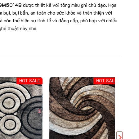
-GM5014B
được thiết kế với tông màu ghi chủ đạo. Họa
bụi, bụi bẩn, an toàn cho sức khỏe và thân thiện với
à còn thể hiện sự tinh tế và đẳng cấp, phù hợp với nhiều
ghệ thuật này nhé.
HOT SALE
HOT SALE
đại cho không gian sống của bạn. Sử dụng công nghệ dệt