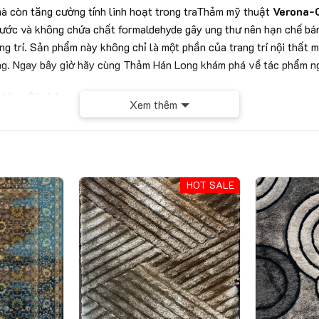
mà còn tăng cường tính linh hoạt trong traThảm mỹ thuật
Verona
nước và không chứa chất formaldehyde gây ung thư nên hạn chế bám 
g trí. Sản phẩm này không chỉ là một phần của trang trí nội thất m
rọng. Ngay bây giờ hãy cùng Thảm Hán Long khám phá về tác phẩm n
ỹ thuật Verona-GM5014B
Xem thêm
PP+Polyester
10mm
3000g/m2
HOT SALE
Bảng thông số kỹ thuật của sản phẩm
t Verona-GM5014B
iết kế với tông màu ghi chủ đạo, mang đến sự sang trọng và hiện 
 đáo, giúp không gian thêm phần tinh tế và ấn tượng.