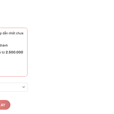
p dẫn nhất chưa
 thành
á từ
2.500.000
GAY