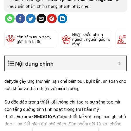
mua sản phẩm chính hãng nhanh nhất nhé!
Nhập khẩu chính
Đ
Yên tâm mua sắm,
ngạch, nguồn gốc rõ
k
giải toả lo âu
ràng
c
Nội dung chính
dehyde gây ung thư nên hạn chế bám bụi, bụi bẩn, an toàn cho
sức khỏe và thân thiện với môi trường
Sự độc đáo trong thiết kế không chỉ tạo ra sự sáng tạo mà
còn tăng cường tính linh hoạt trong traThảm mỹ
thuật
Verona-GM5016A
được thiết kế với tông màu ghi chủ
đạo. Họa tiết hiện đại phá cách. Sản phẩm dệt từ sợi chống
thấm nước và không chứa chất formaldehyde gây ung thư nên