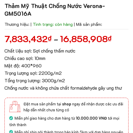
Thảm Mỹ Thuật Chống Nước Verona-
GM5016A
Thương hiệu:
|
Tình trạng: còn hàng
|
Mã sản phẩm:
7,833,432
16,858,908
₫
₫
–
Chất liệu sợi: Sợi chống thấm nước
Chiều cao sợi: 10mm
Mật độ: 400*960
Trọng lượng sợi: 2200g/m2
Tổng trọng lượng: 3000g/m2
Chống nước và không chứa chất formaldehyde gây ung thư
Đặt mua sản phẩm tại
shop
ngay để nhận được các ưu đãi
hấp dẫn nhất chưa từng có
Miễn phí giao hàng cho đơn hàng từ
10.000.000 VNĐ
tới mọi
tỉnh thành
Miễn phí ship nội thành trong bán kính 5km với đơn hàng nguyên