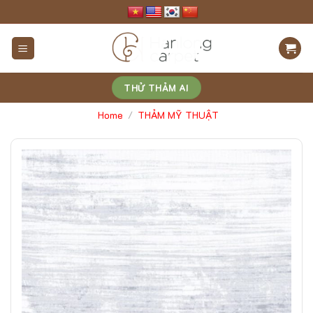
Skip
to
content
THỬ THẢM AI
Home
THẢM MỸ THUẬT
/