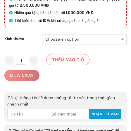
giá từ
2.500.000 VNĐ
Nhiều quà tặng hấp dẫn lên tới
1.000.000 VNĐ
Tiết kiệm lên tới
10%
khi sử dụng các mã giảm giá
Kích thước
Thảm Mỹ Thuật Chống Nước Verona-GM5016A quantity
THÊM VÀO GIỎ
MUA NGAY
Để lại thông tin để được chúng tôi tư vấn trong thời gian
nhanh nhất
? Tìm trên Google "
Tên sản phẩm + thamhanlong.com
" để