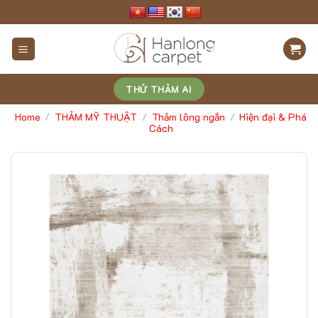
Skip
to
content
THỬ THẢM AI
Home
THẢM MỸ THUẬT
Thảm lông ngắn
Hiện đại & Phá
/
/
/
Cách