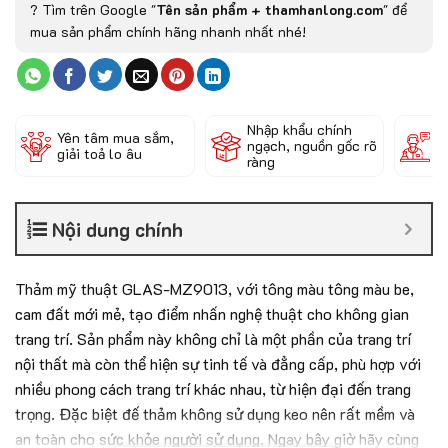
? Tìm trên Google "
Tên sản phẩm + thamhanlong.com
" để
mua sản phẩm chính hãng nhanh nhất nhé!
Nhập khẩu chính
Đ
Yên tâm mua sắm,
ngạch, nguồn gốc rõ
k
giải toả lo âu
ràng
c
Nội dung chính
Thảm mỹ thuật GLAS-MZ9013, với tông màu tông màu be,
cam đất mới mẻ, tạo điểm nhấn nghệ thuật cho không gian
trang trí. Sản phẩm này không chỉ là một phần của trang trí
nội thất mà còn thể hiện sự tinh tế và đẳng cấp, phù hợp với
nhiều phong cách trang trí khác nhau, từ hiện đại đến trang
trọng. Đặc biệt đế thảm không sử dụng keo nên rất mềm và
an toàn cho sức khỏe người sử dụng. Ngay bây giờ hãy cùng