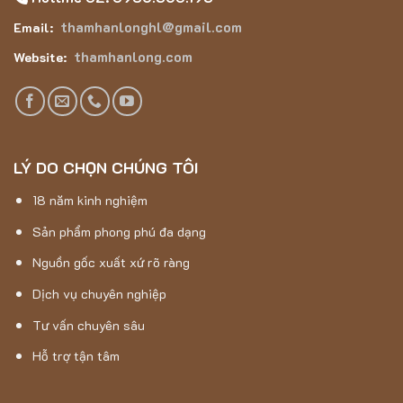
thamhanlonghl@gmail.com
Email:
thamhanlong.com
Website:
LÝ DO CHỌN CHÚNG TÔI
18 năm kinh nghiệm
Thảm Hán Long – Thảm Lông Dài 5D – AB2002
Sản phẩm phong phú đa dạng
Nguồn gốc xuất xứ rõ ràng
Thảm Lông Dài 5D – AB2002 được làm từ chất liệu
Dịch vụ chuyên nghiệp
Polyester có thể được sử dụng trong nhiều không gian khác
Tư vấn chuyên sâu
nhau, từ phòng khách, phòng ngủ đến phòng trẻ em. Sản phẩm
giúp tạo cảm giác ấm cúng, sang trọng cho không gian gia
Hỗ trợ tận tâm
đình.