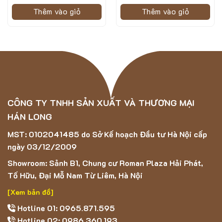
Thảm Lông Dài 5D – AB2002 được làm từ chất liệu
Thêm vào giỏ
Thêm vào giỏ
Polyester
, giúp mọi người có cảm giác mềm mại và thoải
mái khi đi lại.
Với khả năng chống thấm nước, chống ẩm mốc, sản phẩm
sẽ luôn giữ được độ bền màu và sạch sẽ.
Sản phẩm với chất liệu sợi tổng hợp được với độ lông
ngắn vừa phải giúp khách hàng có thể dễ dàng vệ sinh
thảm và làm khô nhanh.
CÔNG TY TNHH SẢN XUẤT VÀ THƯƠNG MẠI
HÁN LONG
Ứng dụng của mẫu thảm Lông Dài 5D – AB2002
MST: 0102041485 do Sở Kế hoạch Đầu tư Hà Nội cấp
ngày 03/12/2009
Showroom: Sảnh B1, Chung cư Roman Plaza Hải Phát,
Tố Hữu, Đại Mỗ Nam Từ Liêm, Hà Nội
[Xem bản đồ]
Hotline 01: 0965.871.595
Hotline 02: 0986.360.193