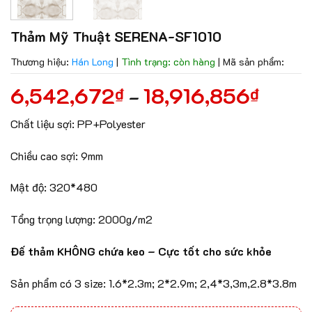
Thảm Mỹ Thuật SERENA-SF1010
Thương hiệu:
Hán Long
|
Tình trạng: còn hàng
|
Mã sản phẩm:
6,542,672
18,916,856
₫
₫
–
Chất liệu sợi: PP+Polyester
Chiều cao sợi: 9mm
Mật độ: 320*480
Tổng trọng lượng: 2000g/m2
Đế thảm KHÔNG chứa keo – Cực tốt cho sức khỏe
Sản phẩm có 3 size: 1.6*2.3m; 2*2.9m; 2,4*3,3m,2.8*3.8m