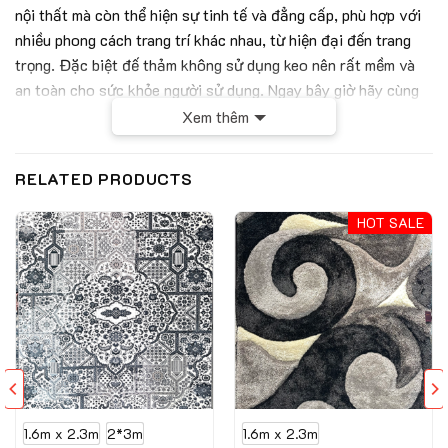
nội thất mà còn thể hiện sự tinh tế và đẳng cấp, phù hợp với
nhiều phong cách trang trí khác nhau, từ hiện đại đến trang
trọng. Đặc biệt đế thảm không sử dụng keo nên rất mềm và
an toàn cho sức khỏe người sử dụng. Ngay bây giờ hãy cùng
Thảm Hán Long khám phá về tác phẩm nghệ thuật này nhé.
Xem thêm
Thông số kỹ thuật của mẫu thảm mỹ thuật
RELATED PRODUCTS
SERENA-SF1010
Chất liệu
PP+Polyester
HOT SALE
Chiều cao sợi
9 mm
Trọng lượng
2000g/m2
Bảng thông số kỹ thuật của sản phẩm
Đặc điểm nổi bật của thảm mỹ thuật
SERENA-
SF1010
1.6m x 2.3m
2*3m
1.6m x 2.3m
Sản phẩm thảm trải sàn
SERENA-SF1010
nổi bật với