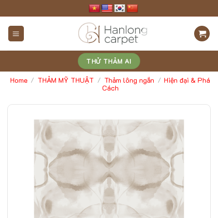
Skip
to
content
THỬ THẢM AI
Home
THẢM MỸ THUẬT
Thảm lông ngắn
Hiện đại & Phá
/
/
/
Cách