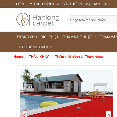
Skip
CÔNG TY TNHH SẢN XUẤT VÀ THƯƠNG MẠI HÁN LONG
to
content
Search
for:
TRANG CHỦ
GIỚI THIỆU
THẢM MỸ THUẬT
THẢM VĂ
TIPS DÙNG THẢM
Home
THẢM KHÁC
Thảm trải sảnh & Thảm nhựa
/
/