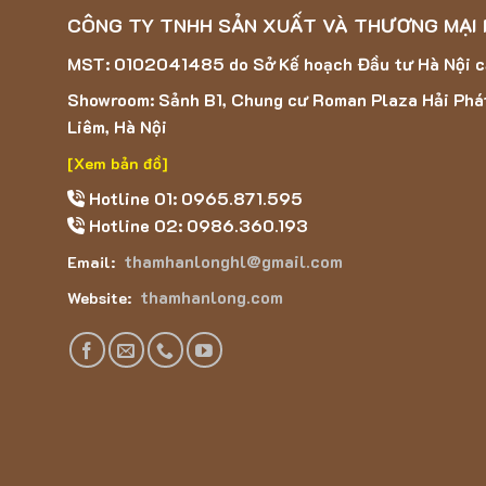
Thông số kỹ thuật của mẫu th
CÔNG TY TNHH SẢN XUẤT VÀ THƯƠNG MẠI
Xuất xứ: Trung Quốc
MST: 0102041485 do Sở Kế hoạch Đầu tư Hà Nội 
Chất liệu : Nhựa tổng hợp
Showroom: Sảnh B1, Chung cư Roman Plaza Hải Phá
Độ dày: 5mm ± 5%
Liêm, Hà Nội
[Xem bản đồ]
Hotline 01: 0965.871.595
Hotline 02: 0986.360.193
thamhanlonghl@gmail.com
Email:
thamhanlong.com
Website: