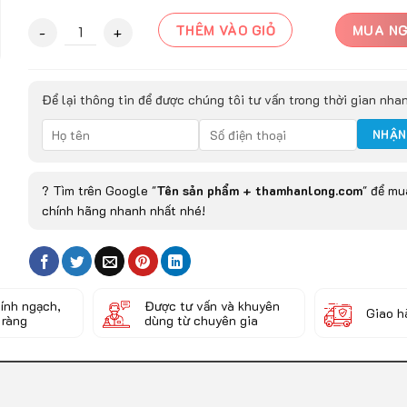
Thảm nhựa Ziczac chống trơn tuyệt đối quantity
THÊM VÀO GIỎ
MUA N
Để lại thông tin để được chúng tôi tư vấn trong thời gian nha
? Tìm trên Google "
Tên sản phẩm + thamhanlong.com
" để m
chính hãng nhanh nhất nhé!
ính ngạch,
Được tư vấn và khuyên
Giao h
 ràng
dùng từ chuyên gia