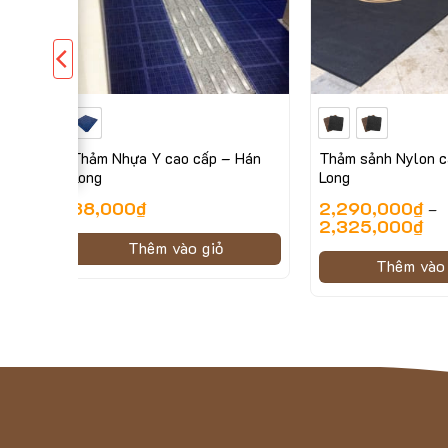
p
Thảm Nhựa Y cao cấp – Hán
Thảm sảnh Nylon c
Long
Long
00
₫
88,000
₫
2,290,000
₫
–
2,325,000
₫
Thêm vào giỏ
Thêm vào 