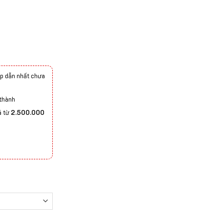
p dẫn nhất chưa
 thành
á từ
2.500.000