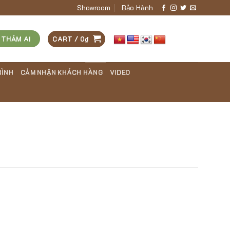
Showroom
Bảo Hành
 THẢM AI
CART /
0
₫
RÌNH
CẢM NHẬN KHÁCH HÀNG
VIDEO