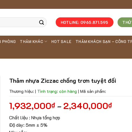
HOTLINE: 0965.871.595
THỬ
N PHÒNG
THẢM KHÁC
HOT SALE
THẢM KHÁCH SẠN – CÔNG T
Thảm nhựa Ziczac chống trơn tuyệt đối
Thương hiệu:
|
Tình trạng: còn hàng
|
Mã sản phẩm:
1,932,000
2,340,000
₫
₫
–
Chất liệu : Nhựa tổng hợp
Độ dày: 5mm ± 5%