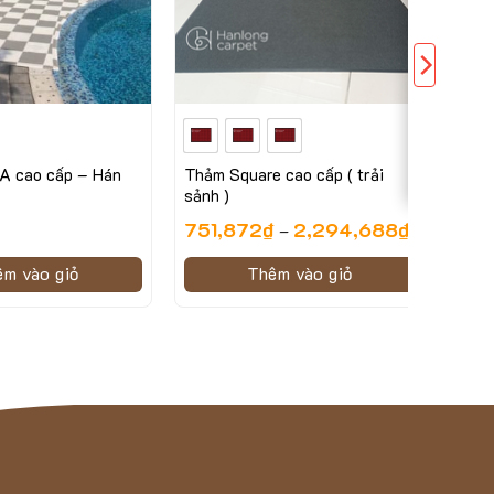
A cao cấp – Hán
Thảm Square cao cấp ( trải
sảnh )
751,872
₫
2,294,688
₫
–
êm vào giỏ
Thêm vào giỏ