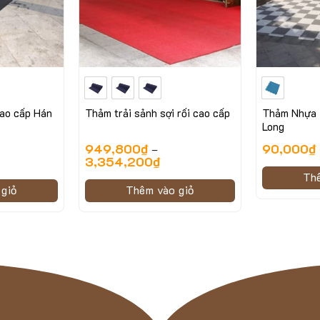
ao cấp Hán
Thảm trải sảnh sợi rối cao cấp
Thảm Nhựa 
Long
949,800
₫
90,000
₫
–
3,354,200
₫
Th
giỏ
Thêm vào giỏ
Hình ảnh minh họa của mẫu thảm Nhựa ZICZAC