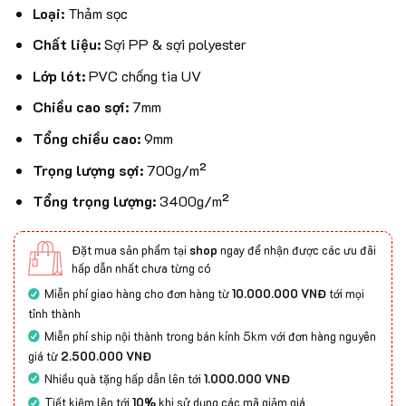
Loại:
Thảm sọc
Chất liệu:
Sợi PP & sợi polyester
Lớp lót:
PVC chống tia UV
Chiều cao sợi:
7mm
Tổng chiều cao:
9mm
Trọng lượng sợi:
700g/m²
Tổng trọng lượng:
3400g/m²
Đặt mua sản phẩm tại
shop
ngay để nhận được các ưu đãi
hấp dẫn nhất chưa từng có
Miễn phí giao hàng cho đơn hàng từ
10.000.000 VNĐ
tới mọi
tỉnh thành
Miễn phí ship nội thành trong bán kính 5km với đơn hàng nguyên
giá từ
2.500.000 VNĐ
Nhiều quà tặng hấp dẫn lên tới
1.000.000 VNĐ
Tiết kiệm lên tới
10%
khi sử dụng các mã giảm giá