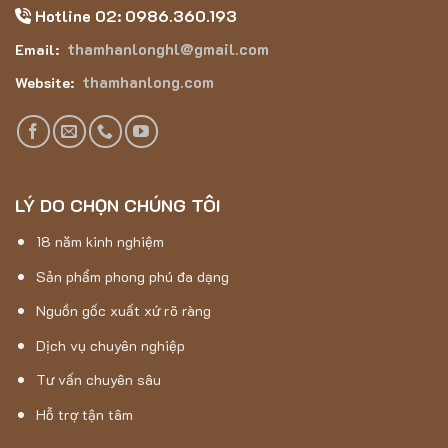
Hotline 02: 0986.360.193
thamhanlonghl@gmail.com
Email:
thamhanlong.com
Website:
Thảm sảnh Swing cao cấp 2026
LÝ DO CHỌN CHÚNG TÔI
Thông số kỹ thuật thảm sảnh Swing
Tên sản phẩm:
Thảm sảnh Swing
18 năm kinh nghiệm
Loại:
Thảm sọc
Sản phẩm phong phú đa dạng
Chất liệu:
Sợi PP & sợi polyester
Nguồn gốc xuất xứ rõ ràng
Lớp lót:
PVC chống tia UV
Dịch vụ chuyên nghiệp
Chiều cao sợi:
7mm
Tư vấn chuyên sâu
Tổng chiều cao:
9mm
Hỗ trợ tận tâm