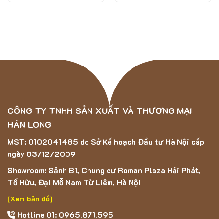
Chiều cao sợi:
7mm
Tổng chiều cao:
9mm
Cấu trúc này đảm bảo thảm vừa êm chân, vừa chắc chắn,
không bị lún xẹp nhanh dù sử dụng lâu dài.
CÔNG TY TNHH SẢN XUẤT VÀ THƯƠNG MẠI
HÁN LONG
MST: 0102041485 do Sở Kế hoạch Đầu tư Hà Nội cấp
ngày 03/12/2009
Showroom: Sảnh B1, Chung cư Roman Plaza Hải Phát,
Tố Hữu, Đại Mỗ Nam Từ Liêm, Hà Nội
[Xem bản đồ]
Hotline 01: 0965.871.595