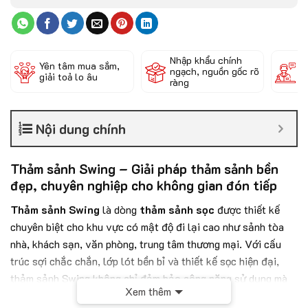
Nhập khẩu chính
Đ
Yên tâm mua sắm,
ngạch, nguồn gốc rõ
k
giải toả lo âu
ràng
c
Nội dung chính
Thảm sảnh Swing – Giải pháp thảm sảnh bền
đẹp, chuyên nghiệp cho không gian đón tiếp
Thảm sảnh Swing
là dòng
thảm sảnh sọc
được thiết kế
chuyên biệt cho khu vực có mật độ đi lại cao như sảnh tòa
nhà, khách sạn, văn phòng, trung tâm thương mại. Với cấu
trúc sợi chắc chắn, lớp lót bền bỉ và thiết kế sọc hiện đại,
thảm sảnh Swing không chỉ đảm bảo công năng sử dụng mà
Xem thêm
còn góp phần nâng tầm thẩm mỹ cho không gian.