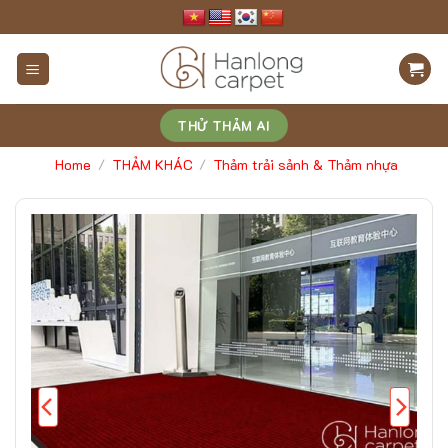
Skip
to
content
THỬ THẢM AI
Home
THẢM KHÁC
Thảm trải sảnh & Thảm nhựa
/
/