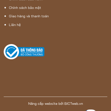
Chính sách bảo mật
Thảm Hán Long – Thảm Trải Sàn 3G – 13
Giao hàng và thanh toán
Liên hệ
Thảm trải sàn
3G – 13
màu be trắng là
một lựa chọn tuyệt
vời cho những ai đang tìm kiếm một chiếc thảm cao cấp, mang
lại cảm giác sang trọng, tinh tế và thoải mái cho không gian
sống của mình.
Sản phẩm có thể sử dụng trong phòng ngủ,
phòng đọc sách hoặc phòng khách.
Thảm Hán Long
– Đơn vị chuyên cung cấp Thảm trải sàn
3G – 13 chính hãng
Với hơn 17 năm kinh nghiệm trong ngành, Thảm Hán Long
không chỉ đơn thuần hoạt động trong lĩnh vực thảm trải sàn
mà còn đam mê sáng tạo. Chúng tôi đã dành thời gian và tâm
huyết để đóng góp vào sự phát triển của ngành này, biến các
Nâng cấp website
bởi
BICTweb.vn
không gian sống thành các tác phẩm nghệ thuật độc đáo. Với
sứ mệnh biến những không gian sống thành những tác phẩm