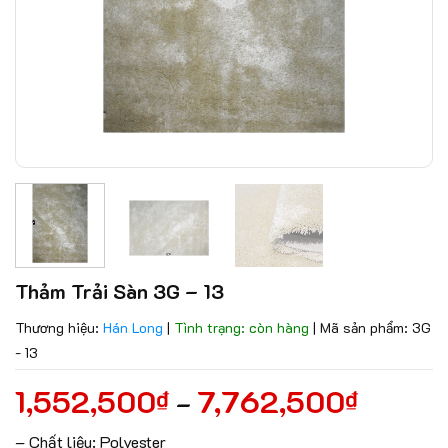
Thảm Trải Sàn 3G – 13
Thương hiệu:
Hán Long
|
Tình trạng: còn hàng
|
Mã sản phẩm: 3G
- 13
1,552,500
7,762,500
₫
₫
–
– Chất liệu: Polyester