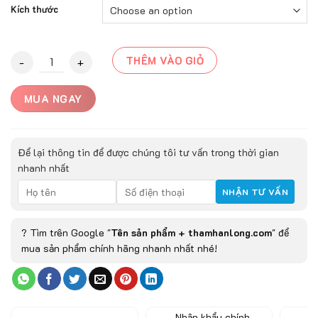
Kích thước
Thảm Trải Sàn 3G - 13 quantity
THÊM VÀO GIỎ
MUA NGAY
Để lại thông tin để được chúng tôi tư vấn trong thời gian
nhanh nhất
? Tìm trên Google "
Tên sản phẩm + thamhanlong.com
" để
mua sản phẩm chính hãng nhanh nhất nhé!
Nhập khẩu chính
Đ