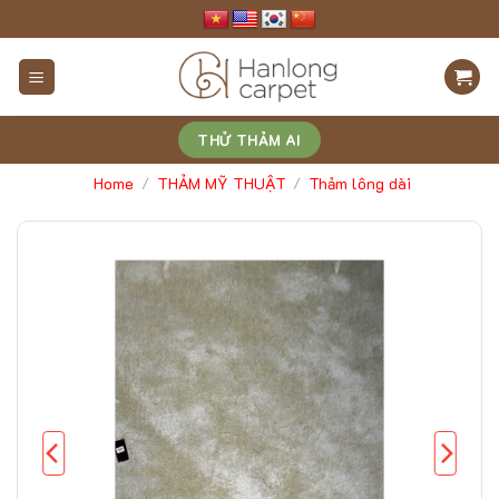
Skip
to
content
THỬ THẢM AI
Home
THẢM MỸ THUẬT
Thảm lông dài
/
/