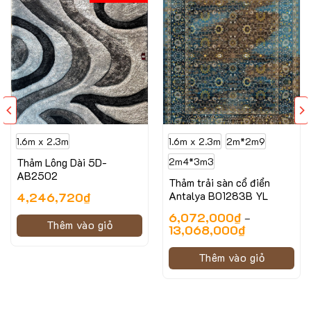
Thảm Sợi lông nhỏ, xoắn, đanh, mật độ sợi dày
Thích hợp trải phòng khách, phòng ngủ
Đặc điểm nổi bật của mẫu Thảm trải sàn 3G – 13
1.6m x 2.3m
1.6m x 2.3m
2m*2m9
Thảm Lông Dài 5D-
2m4*3m3
AB2502
Thảm trải sàn cổ điển
4,246,720
₫
Antalya B01283B YL
6,072,000
₫
–
Thêm vào giỏ
13,068,000
₫
Thêm vào giỏ