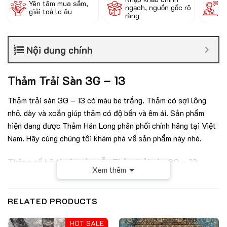
Yên tâm mua sắm,
ngạch, nguồn gốc rõ
k
giải toả lo âu
ràng
c
Nội dung chính
Thảm Trải Sàn 3G – 13
Thảm trải sàn
3G – 13
có màu be trắng
. Thảm có sợi lông
nhỏ, dày và xoắn giúp thảm có độ bền và êm ái. Sản phẩm
hiện đang được Thảm Hán Long phân phối chính hãng tại Việt
Nam. Hãy cùng chúng tôi khám phá về sản phẩm này nhé.
Thông số kỹ thuật của mẫu Thảm trải sàn 3G – 13
Xem thêm
Chất liệu: Polyester
Chiều cao sợi: 25mm
RELATED PRODUCTS
Trọng lượng: 2700g/m2
HOT SALE