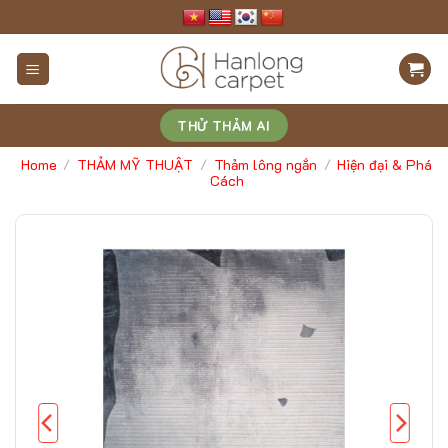
Skip
to
content
THỬ THẢM AI
Home
THẢM MỸ THUẬT
Thảm lông ngắn
Hiện đại & Phá
/
/
/
Cách