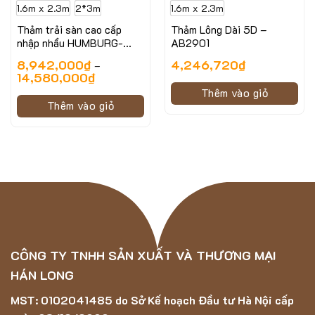
1.6m x 2.3m
2*3m
1.6m x 2.3m
Thảm trải sàn cao cấp
Thảm Lông Dài 5D –
nhập nhẩu HUMBURG-
AB2901
6247 LV BE
8,942,000
₫
4,246,720
₫
–
14,580,000
₫
Thêm vào giỏ
Thêm vào giỏ
CÔNG TY TNHH SẢN XUẤT VÀ THƯƠNG MẠI
HÁN LONG
MST: 0102041485 do Sở Kế hoạch Đầu tư Hà Nội cấp