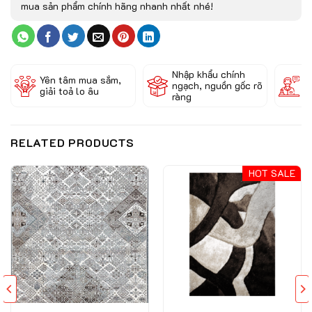
mua sản phẩm chính hãng nhanh nhất nhé!
Nhập khẩu chính
Đ
Yên tâm mua sắm,
ngạch, nguồn gốc rõ
k
giải toả lo âu
ràng
c
RELATED PRODUCTS
HOT SALE