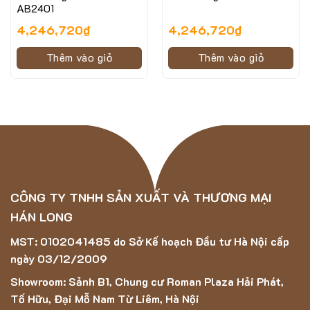
AB2401
4,246,720
₫
4,246,720
₫
Thêm vào giỏ
Thêm vào giỏ
CÔNG TY TNHH SẢN XUẤT VÀ THƯƠNG MẠI
Hình ảnh minh họa của mẫu trải sàn BRUG-BN22009A
HÁN LONG
MST: 0102041485 do Sở Kế hoạch Đầu tư Hà Nội cấp
Thông số kỹ thuật của mẫu thảm trải sàn
ngày 03/12/2009
BRUG-BN22009A
Showroom: Sảnh B1, Chung cư Roman Plaza Hải Phát,
Chất liệu
100% Polypropylene
Tố Hữu, Đại Mỗ Nam Từ Liêm, Hà Nội
Chiều cao sợi
9 mm