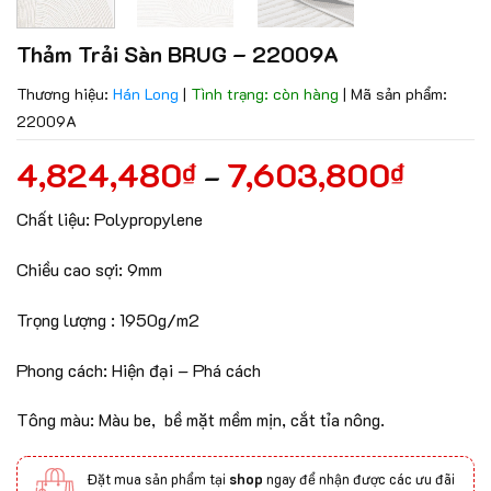
Thảm Trải Sàn BRUG – 22009A
Thương hiệu:
Hán Long
|
Tình trạng: còn hàng
|
Mã sản phẩm:
22009A
4,824,480
7,603,800
₫
₫
–
Chất liệu: Polypropylene
Chiều cao sợi: 9mm
Trọng lượng : 1950g/m2
Phong cách: Hiện đại – Phá cách
Tông màu: Màu be, bề mặt mềm mịn, cắt tỉa nông.
Đặt mua sản phẩm tại
shop
ngay để nhận được các ưu đãi