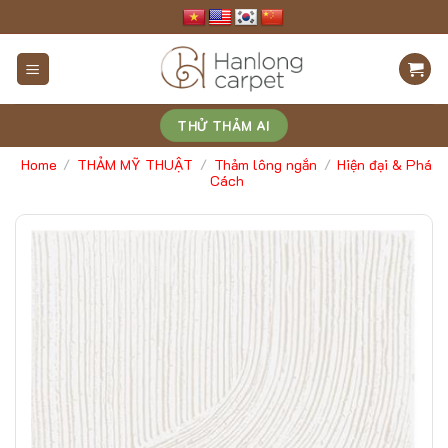
Skip
to
content
THỬ THẢM AI
Home
THẢM MỸ THUẬT
Thảm lông ngắn
Hiện đại & Phá
/
/
/
Cách