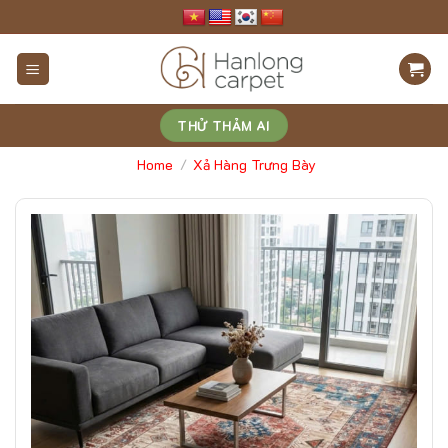
Skip
to
content
THỬ THẢM AI
Home
Xả Hàng Trưng Bày
/