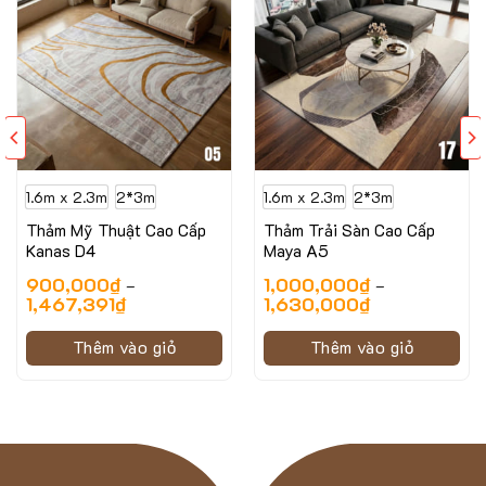
1.6m x 2.3m
2*3m
1.6m x 2.3m
2*3m
Thảm Mỹ Thuật Cao Cấp
Thảm Trải Sàn Cao Cấp
Kanas D4
Maya A5
900,000
₫
1,000,000
₫
–
–
1,467,391
₫
1,630,000
₫
Thêm vào giỏ
Thêm vào giỏ