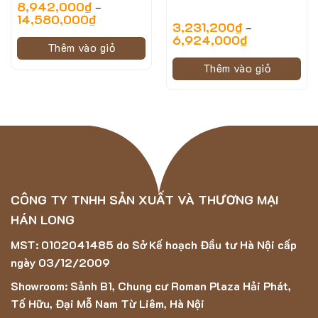
8,942,000
₫
–
14,580,000
₫
3,231,200
₫
–
6,924,000
₫
Thêm vào giỏ
Thêm vào giỏ
CÔNG TY TNHH SẢN XUẤT VÀ THƯƠNG MẠI
HÁN LONG
MST: 0102041485 do Sở Kế hoạch Đầu tư Hà Nội cấp
ngày 03/12/2009
Showroom: Sảnh B1, Chung cư Roman Plaza Hải Phát,
Tố Hữu, Đại Mỗ Nam Từ Liêm, Hà Nội