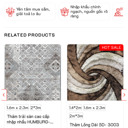
Nhập khẩu chính
Đ
Yên tâm mua sắm,
ngạch, nguồn gốc rõ
k
giải toả lo âu
ràng
c
RELATED PRODUCTS
HOT SALE
1.6m x 2.3m
2*3m
1.4*2m
1.6m x 2.3m
Thảm trải sàn cao cấp
2m*3m
nhập nhẩu HUMBURG-
Thảm Lông Dài 5D- 3003
6247 LV BE