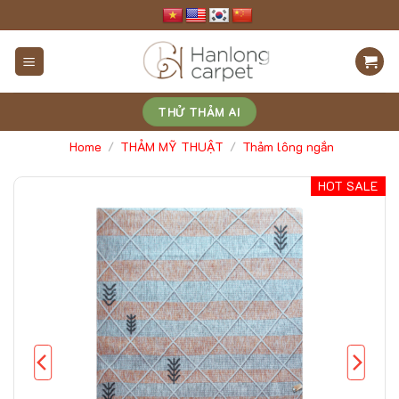
Skip
to
content
THỬ THẢM AI
Home
THẢM MỸ THUẬT
Thảm lông ngắn
/
/
HOT SALE