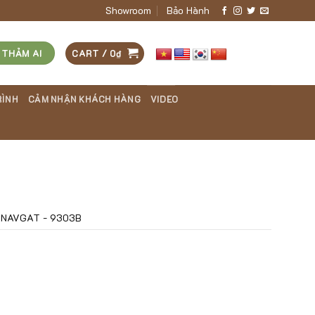
Showroom
Bảo Hành
 THẢM AI
CART /
0
₫
RÌNH
CẢM NHẬN KHÁCH HÀNG
VIDEO
ANAVGAT - 9303B