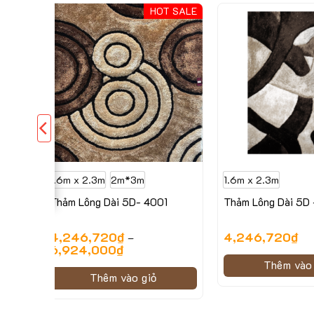
SALE
HOT SALE
1.6m x 2.3m
2m*3m
1.6m x 2.3m
Thảm Lông Dài 5D- 4001
Thảm Lông Dài 5D
4,246,720
₫
4,246,720
₫
–
6,924,000
₫
Thêm vào 
Thêm vào giỏ