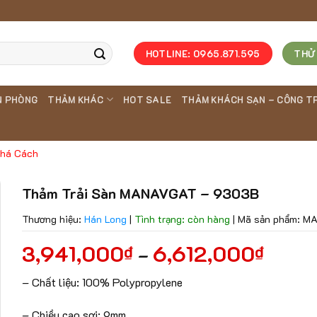
HOTLINE: 0965.871.595
THỬ
N PHÒNG
THẢM KHÁC
HOT SALE
THẢM KHÁCH SẠN – CÔNG T
Phá Cách
Thảm Trải Sàn MANAVGAT – 9303B
Thương hiệu:
Hán Long
|
Tình trạng: còn hàng
|
Mã sản phẩm: M
3,941,000
6,612,000
₫
₫
–
– Chất liệu: 100% Polypropylene
– Chiều cao sợi: 9mm