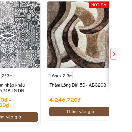
HOT SALE
2*3m
1.6m x 2.3m
àn nhập khẩu
Thảm Lông Dài 5D- AB3203
248 LG DG
00
₫
4,246,720
₫
–
00
₫
Thêm vào giỏ
êm vào giỏ