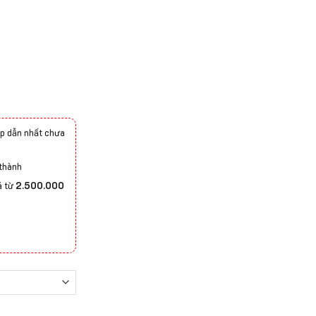
p dẫn nhất chưa
 thành
á từ
2.500.000