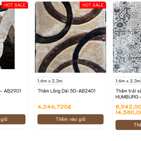
HOT SALE
HOT SALE
1.6m x 2.3m
1.6m x 2.3m
 – AB2901
Thảm Lông Dài 5D-AB2401
Thảm trải s
HUMBURG-6
4,246,720
₫
8,942,0
14,580,0
giỏ
Thêm vào giỏ
Th