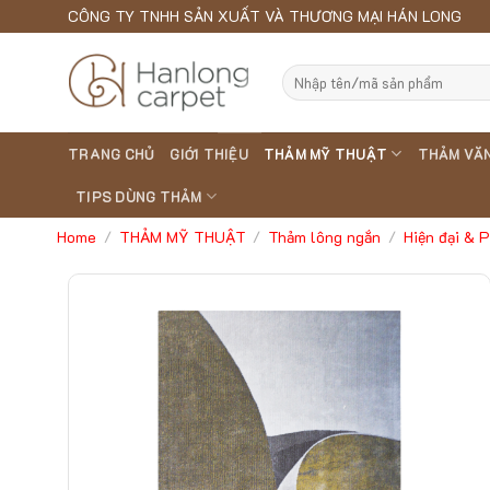
Skip
CÔNG TY TNHH SẢN XUẤT VÀ THƯƠNG MẠI HÁN LONG
to
content
Search
for:
TRANG CHỦ
GIỚI THIỆU
THẢM MỸ THUẬT
THẢM VĂ
TIPS DÙNG THẢM
Home
THẢM MỸ THUẬT
Thảm lông ngắn
Hiện đại & 
/
/
/