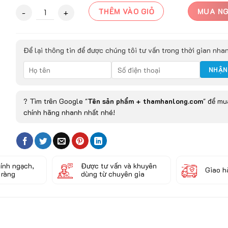
Thảm Trải Sàn MANAVGAT - 9303B quantity
THÊM VÀO GIỎ
MUA N
Để lại thông tin để được chúng tôi tư vấn trong thời gian nha
? Tìm trên Google "
Tên sản phẩm + thamhanlong.com
" để m
chính hãng nhanh nhất nhé!
ính ngạch,
Được tư vấn và khuyên
Giao h
 ràng
dùng từ chuyên gia