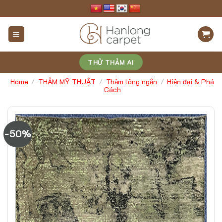
Skip
to
content
THỬ THẢM AI
Home
THẢM MỸ THUẬT
Thảm lông ngắn
Hiện đại & Phá
/
/
/
Cách
-50%