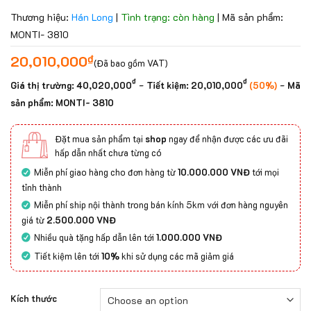
Thương hiệu:
Hán Long
|
Tình trạng: còn hàng
|
Mã sản phẩm:
MONTI- 3810
₫
20,010,000
(Đã bao gồm VAT)
₫
₫
-
-
Giá thị trường:
40,020,000
Tiết kiệm:
20,010,000
(50%)
Mã
sản phẩm: MONTI- 3810
Đặt mua sản phẩm tại
shop
ngay để nhận được các ưu đãi
hấp dẫn nhất chưa từng có
Miễn phí giao hàng cho đơn hàng từ
10.000.000 VNĐ
tới mọi
tỉnh thành
Miễn phí ship nội thành trong bán kính 5km với đơn hàng nguyên
giá từ
2.500.000 VNĐ
Nhiều quà tặng hấp dẫn lên tới
1.000.000 VNĐ
Tiết kiệm lên tới
10%
khi sử dụng các mã giảm giá
Kích thước