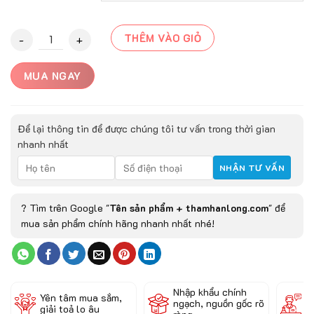
Thảm trải sàn MONTI- 3810 quantity
THÊM VÀO GIỎ
MUA NGAY
Để lại thông tin để được chúng tôi tư vấn trong thời gian
nhanh nhất
? Tìm trên Google "
Tên sản phẩm + thamhanlong.com
" để
mua sản phẩm chính hãng nhanh nhất nhé!
Nhập khẩu chính
Đ
Yên tâm mua sắm,
ngạch, nguồn gốc rõ
k
giải toả lo âu