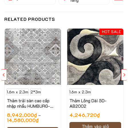
ràng
c
RELATED PRODUCTS
HOT SALE
1.6m x 2.3m
2*3m
1.6m x 2.3m
Thảm trải sàn cao cấp
Thảm Lông Dài 5D-
nhập nhẩu HUMBURG-
AB2002
6247 LV BE
8,942,000
₫
4,246,720
₫
–
14,580,000
₫
Thêm vào giỏ