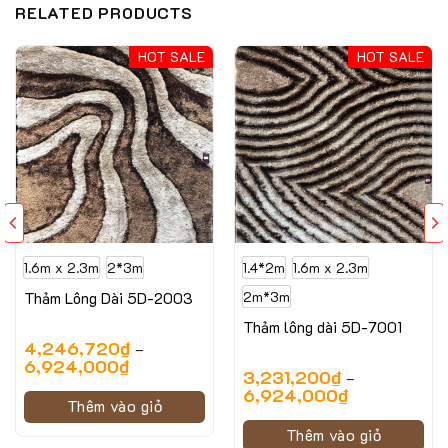
RELATED PRODUCTS
HOT SALE
HOT SALE
1.6m x 2.3m
2*3m
1.4*2m
1.6m x 2.3m
Thảm Lông Dài 5D-2003
2m*3m
Thảm lông dài 5D-7001
4,246,720
₫
–
6,924,000
₫
3,231,200
₫
–
6,924,000
₫
Thêm vào giỏ
Thêm vào giỏ