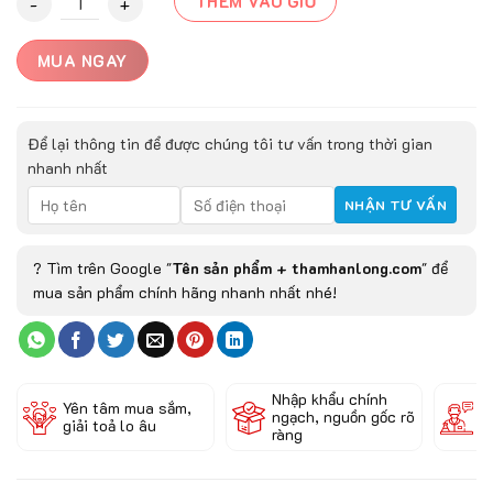
THÊM VÀO GIỎ
MUA NGAY
Để lại thông tin để được chúng tôi tư vấn trong thời gian
nhanh nhất
? Tìm trên Google "
Tên sản phẩm + thamhanlong.com
" để
mua sản phẩm chính hãng nhanh nhất nhé!
Nhập khẩu chính
Đ
Yên tâm mua sắm,
ngạch, nguồn gốc rõ
k
giải toả lo âu
ràng
c