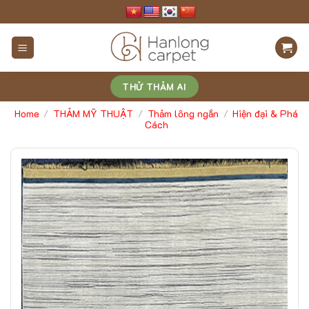
Skip
to
content
THỬ THẢM AI
Home
THẢM MỸ THUẬT
Thảm lông ngắn
Hiện đại & Phá
/
/
/
Cách