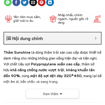
Nhập khẩu chính
Đ
Yên tâm mua sắm,
ngạch, nguồn gốc rõ
k
giải toả lo âu
ràng
c
Nội dung chính
Thảm Sunshine
là dòng thảm trải sàn cao cấp được thiết kế
dành riêng cho những không gian sống hiện đại và tiện nghi.
Với chất liệu sợi
Polypropylene xoắn cao cấp
, thảm sở
hữu
khả năng chống nước vượt trội
,
kháng khuẩn lên
đến 90%
, cùng
mật độ sợi dệt dày 320*450
, mang lại bề
mặt êm ái, bền chắc và sang trọng.
Sản phẩm không chỉ nổi bật bởi chất lượng mà còn bởi tính
Xem thêm
ứng dụng cao – phù hợp với cả không gian nội thất lẫn các
khu vực công cộng, thương mại.