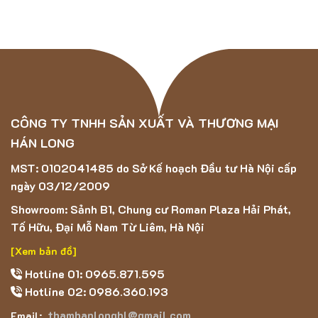
chùi nhanh chóng.
Kháng khuẩn đến 90%
– bảo vệ sức khỏe gia đình, đặc
biệt an toàn cho trẻ nhỏ và người già.
Bề mặt dày, êm ái
– tăng sự thoải mái khi di chuyển
hoặc sử dụng ngồi chơi, nằm nghỉ.
CÔNG TY TNHH SẢN XUẤT VÀ THƯƠNG MẠI
HÁN LONG
Giữ màu bền bỉ
– sợi Polypropylene giúp thảm không bị
phai màu, bay màu theo thời gian.
MST: 0102041485 do Sở Kế hoạch Đầu tư Hà Nội cấp
ngày 03/12/2009
Thiết kế hiện đại
– dễ phối với nhiều phong cách nội
Showroom: Sảnh B1, Chung cư Roman Plaza Hải Phát,
thất: hiện đại, tối giản, vintage,…
Tố Hữu, Đại Mỗ Nam Từ Liêm, Hà Nội
Ứng dụng thực tế
[Xem bản đồ]
Trang trí nội thất phòng khách, phòng ngủ, phòng làm việc.
Hotline 01: 0965.871.595
Hotline 02: 0986.360.193
Lót sàn showroom, salon, studio chụp ảnh, khách sạn,
thamhanlonghl@gmail.com
Email:
cửa hàng.