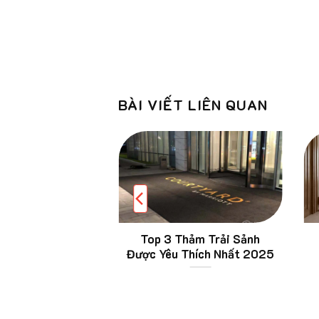
BÀI VIẾT LIÊN QUAN
hảm chống trơn
Top 3 Thảm Trải Sảnh
à tắm, nhà bếp,
Được Yêu Thích Nhất 2025
lang giá tốt