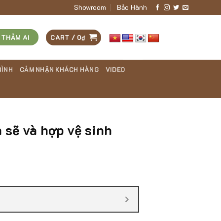
Showroom
Bảo Hành
 THẢM AI
CART /
0
₫
RÌNH
CẢM NHẬN KHÁCH HÀNG
VIDEO
 sẽ và hợp vệ sinh