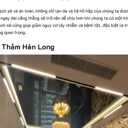
ạch sẽ và an toàn, không chỉ làn da và hệ hô hấp của chúng ta đư
 ngày dài căng thẳng sẽ trở nên dễ chịu hơn khi chúng ta có một k
ạch sẽ cũng giúp giảm nguy cơ lây nhiễm và bệnh tật, đặc biệt là tr
ng quan trọng.
: Thảm Hán Long