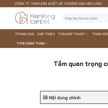
Skip
CÔNG TY TNHH SẢN XUẤT VÀ THƯƠNG MẠI HÁN LONG
to
content
Search
for:
TRANG CHỦ
GIỚI THIỆU
THẢM MỸ THUẬT
THẢM VĂ
TIPS DÙNG THẢM
Tầm quan trọng củ
Nội dung chính