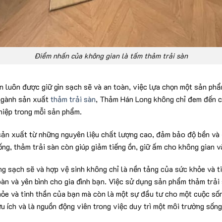
Điểm nhấn của không gian là tấm thảm trải sàn
luôn được giữ gìn sạch sẽ và an toàn, việc lựa chọn một sản phẩ
 ngành sản xuất
thảm trải sàn
, Thảm Hán Long không chỉ đem đến 
hiệp trong mỗi sản phẩm.
n xuất từ những nguyên liệu chất lượng cao, đảm bảo độ bền và 
ng, thảm trải sàn còn giúp giảm tiếng ồn, giữ ấm cho không gian v
ống sạch sẽ và hợp vệ sinh không chỉ là nền tảng của sức khỏe và 
oàn và yên bình cho gia đình bạn. Việc sử dụng sản phẩm thảm trải
hỏe và tinh thần của bạn mà còn là một sự đầu tư cho một cuộc s
ữu ích và là nguồn động viên trong việc duy trì một môi trường sốn