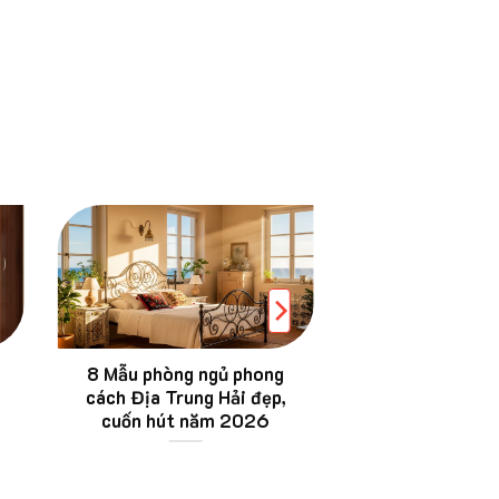
8 Mẫu phòng ngủ phong
5 mẫu thảm lôn
cách Địa Trung Hải đẹp,
phòng khách HO
cuốn hút năm 2026
202