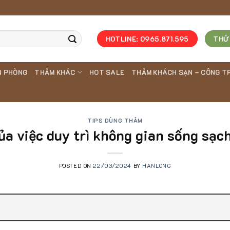
HOTLINE: 0965.871.595
THỬ
N PHÒNG
THẢM KHÁC
HOT SALE
THẢM KHÁCH SẠN – CÔNG T
TIPS DÙNG THẢM
a việc duy trì không gian sống sạch
POSTED ON
22/03/2024
BY
HANLONG