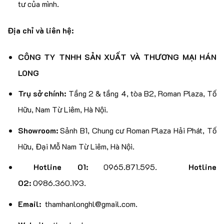
tư của mình.
Địa chỉ và liên hệ:
CÔNG TY TNHH SẢN XUẤT VÀ THƯƠNG MẠI HÁN
LONG
Trụ sở chính:
Tầng 2 & tầng 4, tòa B2, Roman Plaza, Tố
Hữu, Nam Từ Liêm, Hà Nội.
Showroom:
Sảnh B1, Chung cư Roman Plaza Hải Phát, Tố
Hữu, Đại Mỗ Nam Từ Liêm, Hà Nội.
Hotline 01:
0965.871.595.
Hotline
02:
0986.360.193.
Email:
thamhanlonghl@gmail.com.