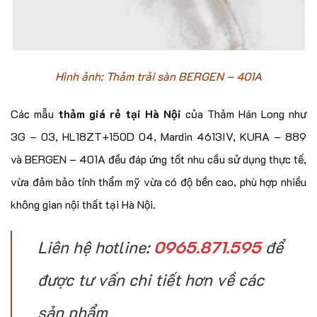
Hình ảnh: Thảm trải sàn BERGEN – 401A
Các mẫu
thảm giá rẻ tại Hà Nội
của Thảm Hán Long như
3G – 03, HL18ZT+150D 04, Mardin 4613IV, KURA – 889
và BERGEN – 401A đều đáp ứng tốt nhu cầu sử dụng thực tế,
vừa đảm bảo tính thẩm mỹ vừa có độ bền cao, phù hợp nhiều
không gian nội thất tại Hà Nội.
Liên hệ hotline:
0965.871.595
để
được tư vấn chi tiết hơn về các
sản phẩm