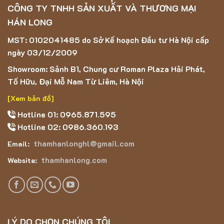
CÔNG TY TNHH SẢN XUẤT VÀ THƯƠNG MẠI
HÁN LONG
MST: 0102041485 do Sở Kế hoạch Đầu tư Hà Nội cấp
ngày 03/12/2009
Showroom: Sảnh B1, Chung cư Roman Plaza Hải Phát,
Tố Hữu, Đại Mỗ Nam Từ Liêm, Hà Nội
[Xem bản đồ]
Hotline 01: 0965.871.595
Hotline 02: 0986.360.193
thamhanlonghl@gmail.com
Email:
thamhanlong.com
Website:
LÝ DO CHỌN CHÚNG TÔI