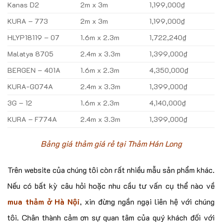
Kanas D2
2m x 3m
1,199,000
₫
KURA – 773
2m x 3m
1,199,000₫
HLYP18119 – 07
1.6m x 2.3m
1,722,240₫
Malatya 8705
2.4m x 3.3m
1,399,000₫
BERGEN – 401A
1.6m x 2.3m
4,350,000₫
KURA-G074A
2.4m x 3.3m
1,399,000₫
3G – 12
1.6m x 2.3m
4,140,000₫
KURA – F774A
2.4m x 3.3m
1,399,000₫
Bảng giá thảm giá rẻ tại Thảm Hán Long
Trên website của chúng tôi còn rất nhiều mẫu sản phẩm khác.
Nếu có bất kỳ câu hỏi hoặc nhu cầu tư vấn cụ thể nào về
mua thảm ở Hà Nội
, xin đừng ngần ngại liên hệ với chúng
tôi. Chân thành cảm ơn sự quan tâm của quý khách đối với