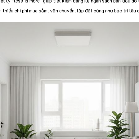
iết lý “less is more” giúp tiết kiệm đáng kể ngân sách ban đầu do t
 thiểu chi phí mua sắm, vận chuyển, lắp đặt cũng như bảo trì lâu 