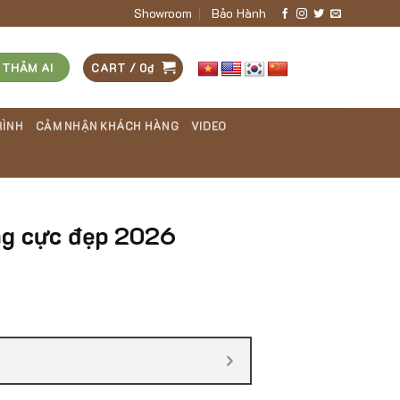
Showroom
Bảo Hành
 THẢM AI
CART /
0
₫
RÌNH
CẢM NHẬN KHÁCH HÀNG
VIDEO
ng cực đẹp 2026