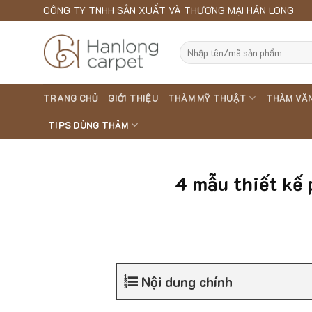
Skip
CÔNG TY TNHH SẢN XUẤT VÀ THƯƠNG MẠI HÁN LONG
to
content
Search
for:
TRANG CHỦ
GIỚI THIỆU
THẢM MỸ THUẬT
THẢM VĂ
TIPS DÙNG THẢM
4 mẫu thiết kế
Nội dung chính