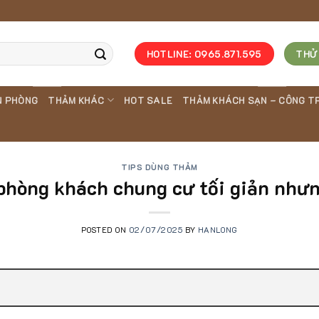
HOTLINE: 0965.871.595
THỬ
N PHÒNG
THẢM KHÁC
HOT SALE
THẢM KHÁCH SẠN – CÔNG T
TIPS DÙNG THẢM
 phòng khách chung cư tối giản như
POSTED ON
02/07/2025
BY
HANLONG