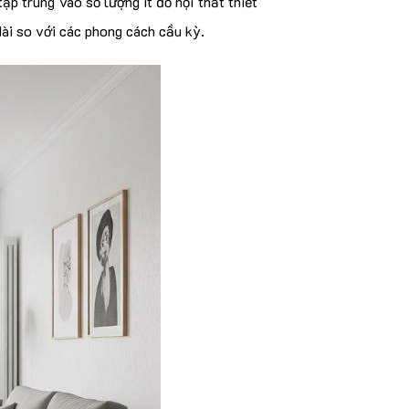
ập trung vào số lượng ít đồ nội thất thiết
dài so với các phong cách cầu kỳ.