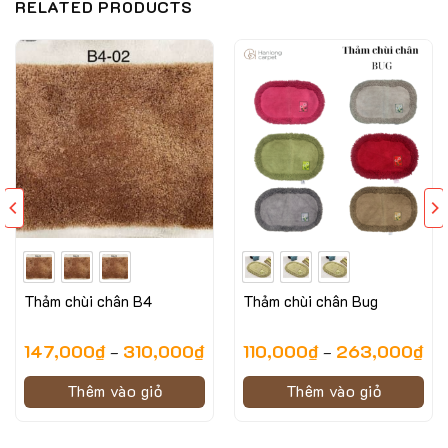
RELATED PRODUCTS
Thảm chùi chân B4
Thảm chùi chân Bug
Hình ảnh minh họa mẫu thảm chùi chân B2 loại 1
147,000
₫
310,000
₫
110,000
₫
263,000
₫
–
–
Đặc điểm nổi bật của mẫu thảm chùi chân B2
Thêm vào giỏ
Thêm vào giỏ
loại 1
Thảm chùi chân B2 loại 1
đặc biệt với chất liệu chính là