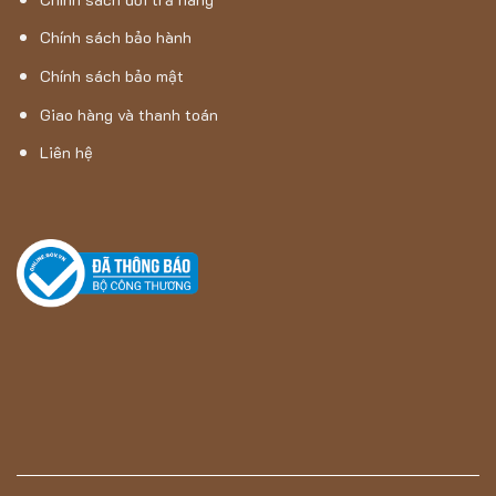
thường
Chính sách bảo hành
Ứng dụng của mẫu thảm chùi chân B2 loại 1 vào
Chính sách bảo mật
thực tế
Giao hàng và thanh toán
Thảm chùi chân B2 loại 1
mang lại sự đa dụng không giới
hạn cho nhiều mục đích và không gian:
Liên hệ
Ở trong căn bếp, nó là người bạn đáng tin cậy để bảo vệ
sàn khỏi nước và dầu mỡ.
Trong phòng tắm, nó giúp duy trì sạch sẽ và đảm bảo an
toàn trước nguy cơ trơn trượt.
Tại cửa ra vào, nó là rào chắn đầu tiên chống lại nước và
bụi bẩn từ bên ngoài.
Ngoài ra, với mẫu mã đa dạng và họa tiết trang trí đẹp mắt,
thảm B2 còn biến phòng ngủ, phòng khách và phòng trẻ
em thành những không gian ấm áp và thú vị.
Đặc biệt, thảm chùi chân B2 có thể là một lựa chọn tốt