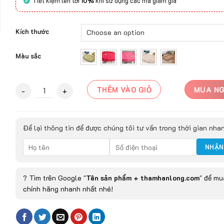
Tiết kiệm lên tới
10%
khi sử dụng các mã giảm giá
Kích thước
Màu sắc
Thảm chùi chân Bug quantity
THÊM VÀO GIỎ
MUA N
Để lại thông tin để được chúng tôi tư vấn trong thời gian nha
? Tìm trên Google "
Tên sản phẩm + thamhanlong.com
" để m
chính hãng nhanh nhất nhé!