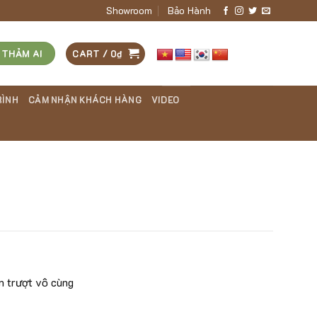
Showroom
Bảo Hành
 THẢM AI
CART /
0
₫
RÌNH
CẢM NHẬN KHÁCH HÀNG
VIDEO
n trượt vô cùng