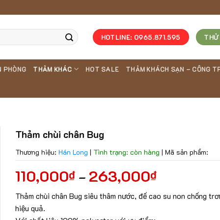
HOTLINE: 0965.871.595
THỬ
N PHÒNG
THẢM KHÁC
HOT SALE
THẢM KHÁCH SẠN – CÔNG T
Thảm chùi chân Bug
Thương hiệu:
Hán Long
|
Tình trạng: còn hàng
|
Mã sản phẩm:
110,000
263,000
₫
₫
–
Thảm chùi chân Bug siêu thâm nước, đế cao su non chống trơ
hiệu quả.