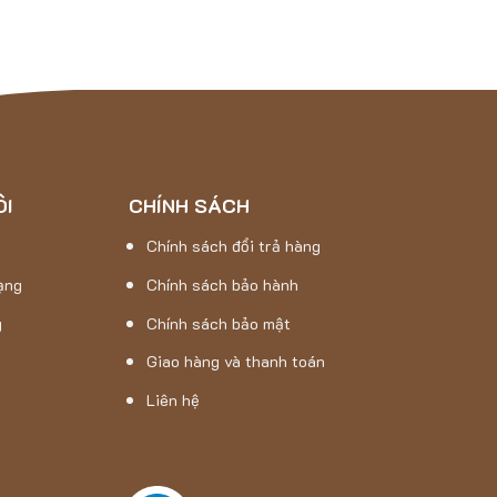
g mới mẻ trong thời gian dài.
và không bao giờ trơn trượt.
ÔI
CHÍNH SÁCH
Chính sách đổi trả hàng
ạng
Chính sách bảo hành
g
Chính sách bảo mật
Giao hàng và thanh toán
Liên hệ