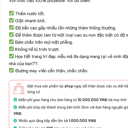
Với chất liệu 100% polyester với ưu điểm:
Thấm nước tốt.
Giặt nhanh khô.
Độ bền cao gấp nhiều lần những thảm thông thường.
Đế thảm được làm từ một loại cao su non đặc biệt có độ m
Bám chắc trên mọi mặt phẳng.
Không hề bị trơn trượt.
Họa tiết trang trí đẹp. mẫu mã đa dạng mang lại vẻ sinh đ
nhà của bạn??.
Đường may viền cẩn thận, chắc chắn.
Đặt mua sản phẩm tại
shop
ngay để nhận được các ưu đãi hấ
từng có
Miễn phí giao hàng cho đơn hàng từ
10.000.000 VNĐ
tới mọi tỉnh
Miễn phí ship nội thành trong bán kính 5km với đơn hàng nguyên gi
VNĐ
Nhiều quà tặng hấp dẫn lên tới
1.000.000 VNĐ