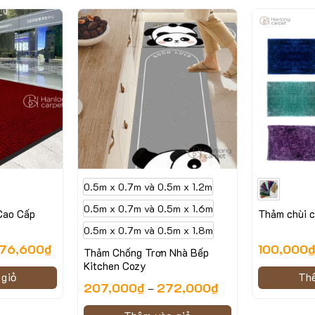
0.5m x 0.7m và 0.5m x 1.2m
0.5m x 0.7m và 0.5m x 1.6m
Cao Cấp
Hình ảnh minh họa của mẫu thảm Bug
Thảm chùi c
0.5m x 0.7m và 0.5m x 1.8m
 Bug
676,600
₫
100,000
Thảm Chống Trơn Nhà Bếp
Kitchen Cozy
giỏ
Th
ng đặc điểm nổi bật đáng chú ý:
207,000
₫
272,000
₫
–
không gian của bạn luôn khô ráo và sạch sẽ.