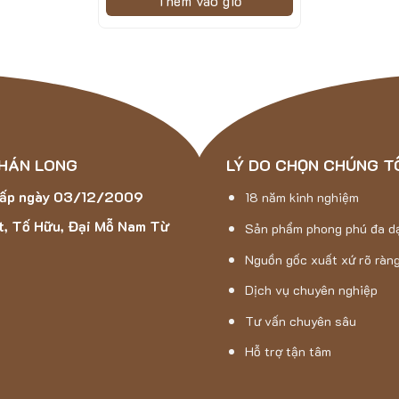
Thêm vào giỏ
ô, tiết kiệm thời gian và công sức của bạn.
 so với các loại thảm thông thường, giúp sản phẩm duy trì tình trạn
i độ ma sát cao, đảm bảo rằng thảm bám chắc trên mọi mặt phẳng 
o nên sự hoàn hảo trong từng chi tiết của sản phẩm.
 HÁN LONG
LÝ DO CHỌN CHÚNG T
cấp ngày 03/12/2009
18 năm kinh nghiệm
t, Tố Hữu, Đại Mỗ Nam Từ
Sản phẩm phong phú đa d
Nguồn gốc xuất xứ rõ ràn
Dịch vụ chuyên nghiệp
Tư vấn chuyên sâu
Hỗ trợ tận tâm