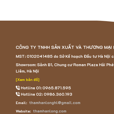
Hơn nữa, thảm dễ làm sạch, có khả năng giặt nhanh kh
Đặc điểm tiếp theo là độ bền cao, vượt trội hơn nhiều
Đế thảm được làm từ một loại cao su non đặc biệt vớ
Cuối cùng, đường may viền cẩn thận và chắc chắn, tạ
CÔNG TY TNHH SẢN XUẤT VÀ THƯƠNG MẠI
MST: 0102041485 do Sở Kế hoạch Đầu tư Hà Nội 
Showroom: Sảnh B1, Chung cư Roman Plaza Hải Phá
Liêm, Hà Nội
[Xem bản đồ]
Hotline 01: 0965.871.595
Hotline 02: 0986.360.193
thamhanlonghl@gmail.com
Email:
thamhanlong.com
Website: