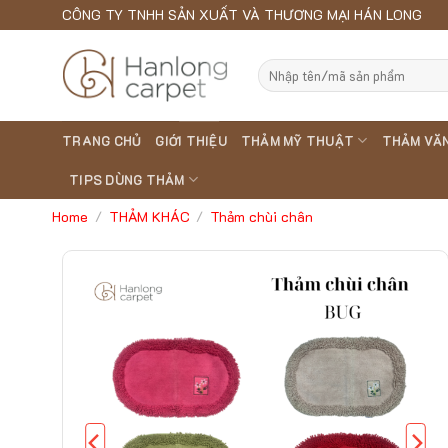
Skip
CÔNG TY TNHH SẢN XUẤT VÀ THƯƠNG MẠI HÁN LONG
to
content
Search
for:
TRANG CHỦ
GIỚI THIỆU
THẢM MỸ THUẬT
THẢM VĂ
TIPS DÙNG THẢM
Home
THẢM KHÁC
Thảm chùi chân
/
/