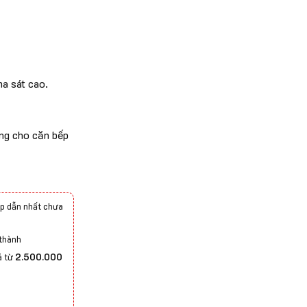
a sát cao.
ộng cho căn bếp
p dẫn nhất chưa
 thành
á từ
2.500.000