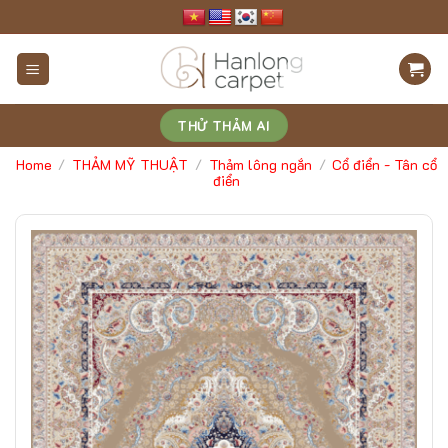
Skip
to
content
THỬ THẢM AI
Home
THẢM MỸ THUẬT
Thảm lông ngắn
Cổ điển - Tân cổ
/
/
/
điển