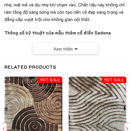
nhẹ, mát mẻ và dịu nhẹ khi chạm vào. Chất liệu này không chỉ
làm tăng độ sáng bóng mà còn tạo nên vẻ đẹp sang trọng và
đẳng cấp vượt trội cho không gian nội thất.
Thông số kỹ thuật của mẫu thảm cổ điển Sedona
Chất liệu sợi: Viscose + Micro Modal + Acrylic
Xem thêm
Chiều cao sợi: 5mm
RELATED PRODUCTS
Trọng lượng: 2500-2600g/m2
HOT SALE
HOT SALE
Nút dệt: 1500
Điểm dệt: 4.500.000
Xuất xứ: Iran
Đặc điểm nổi bật của mẫu thảm cổ điển Sedona