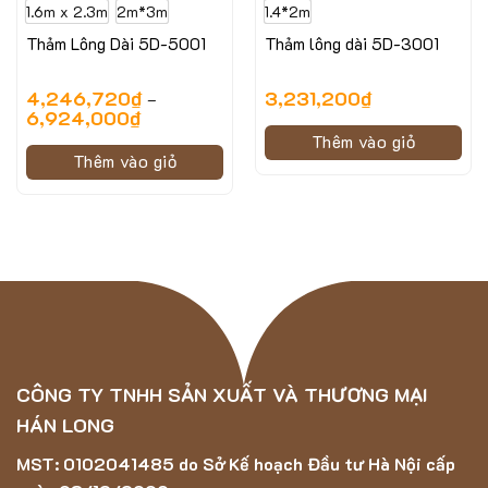
1.6m x 2.3m
2m*3m
1.4*2m
Thảm Lông Dài 5D-5001
Thảm lông dài 5D-3001
4,246,720
₫
3,231,200
₫
–
6,924,000
₫
Thêm vào giỏ
Thêm vào giỏ
Hình ảnh minh họa mẫu thảm ASTEN-21219B
CÔNG TY TNHH SẢN XUẤT VÀ THƯƠNG MẠI
Thông số kỹ thuật của mẫu thảm ASTEN-
HÁN LONG
21219B
MST: 0102041485 do Sở Kế hoạch Đầu tư Hà Nội cấp
Chất liệu: 100% Polypropylene