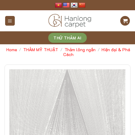
Skip
to
content
THỬ THẢM AI
Home
THẢM MỸ THUẬT
Thảm lông ngắn
Hiện đại & Phá
/
/
/
Cách