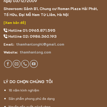
ngày 03/12/2009
Chiều cao sợi: 10mm
Showroom: Sảnh B1, Chung cư Roman Plaza Hải Phát,
Trọng lượng : 2250g/m2
Tố Hữu, Đại Mỗ Nam Từ Liêm, Hà Nội
Bề mặt thảm sờ vào mềm, dày dặn,
[Xem bản đồ]
Hotline 01: 0965.871.595
Họa tiết cắt tỉa nông và nhỏ, tông màu xám
Hotline 02: 0986.360.193
thamhanlonghl@gmail.com
Email:
thamhanlong.com
Website:
LÝ DO CHỌN CHÚNG TÔI
18 năm kinh nghiệm
Sản phẩm phong phú đa dạng
Nguồn gốc xuất xứ rõ ràng