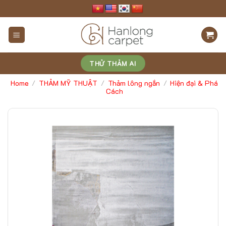
Skip
to
content
THỬ THẢM AI
Home
THẢM MỸ THUẬT
Thảm lông ngắn
Hiện đại & Phá
/
/
/
Cách