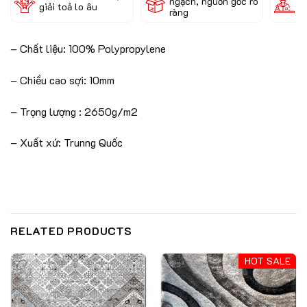
ngạch, nguồn gốc rõ
k
giải toả lo âu
ràng
c
– Chất liệu: 100% Polypropylene
– Chiều cao sợi: 10mm
– Trọng lượng : 2650g/m2
– Xuất xứ: Trunng Quốc
RELATED PRODUCTS
HOT SALE