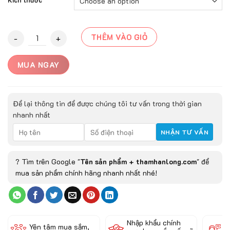
Thảm Trải Sàn ASAHI-20004A quantity
THÊM VÀO GIỎ
MUA NGAY
Để lại thông tin để được chúng tôi tư vấn trong thời gian
nhanh nhất
? Tìm trên Google "
Tên sản phẩm + thamhanlong.com
" để
mua sản phẩm chính hãng nhanh nhất nhé!
Nhập khẩu chính
Đ
Yên tâm mua sắm,