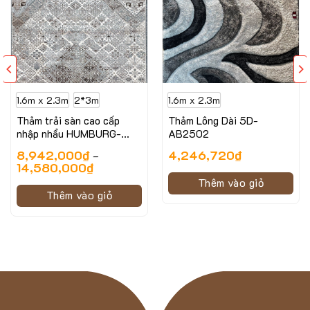
1.6m x 2.3m
2*3m
1.6m x 2.3m
Thảm trải sàn cao cấp
Thảm Lông Dài 5D-
nhập nhẩu HUMBURG-
AB2502
6247 LV BE
8,942,000
₫
4,246,720
₫
–
14,580,000
₫
Thêm vào giỏ
Thêm vào giỏ